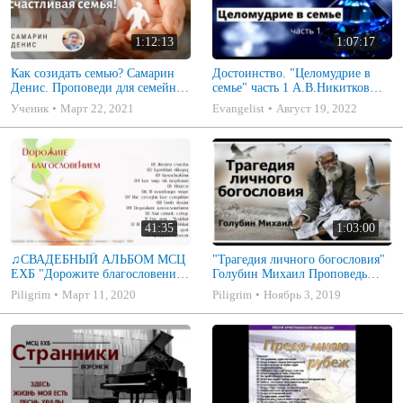
1:12:13
1:07:17
Как созидать семью? Самарин
Достоинство. "Целомудрие в
Денис. Проповеди для семейных
семье" часть 1 А.В.Никитков
МСЦ ЕХБ
Беседа для семейных МСЦ ЕХБ
Ученик
Март 22, 2021
Evangelist
Август 19, 2022
41:35
1:03:00
♫СВАДЕБНЫЙ АЛЬБОМ МСЦ
"Трагедия личного богословия"
ЕХБ "Дорожите благословением
Голубин Михаил Проповедь
- Христианские песни.
2019
Piligrim
Март 11, 2020
Piligrim
Ноябрь 3, 2019
Музыкальный диск. Псалмы