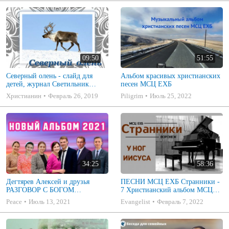
09:50
51:55
Северный олень - слайд для
Альбом красивых христианских
детей, журнал Светильник
песен МСЦ ЕХБ
№1,2010
Христианин
Февраль 26, 2019
Piligrim
Июль 25, 2022
34:25
58:36
Дегтярев Алексей и друзья
ПЕСНИ МСЦ ЕХБ Странники -
РАЗГОВОР С БОГОМ
7 Христианский альбом МСЦ
Христианские песни МСЦ ЕХБ
ЕХБ
Peace
Июль 13, 2021
Evangelist
Февраль 7, 2022
2021 (7я)