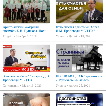
2:03:45
51:32
Христианский камерный
Путь счастья для семьи. Хорев
ансамбль Е.Н. Пушкова. Полное
И.М. Проповеди МСЦ ЕХБ
собрание
Piligrim
Ноябрь 1, 2018
Ученик
Декабрь 19, 2021
1:06:41
1:01:34
"Секреты победы" Самарин Д.В.
ПЕСНИ МСЦ ЕХБ Странники -
Проповеди МСЦ ЕХБ
2 Музыкальный альбом
Христианин
Март 13, 2020
Ученик
Август 25, 2021