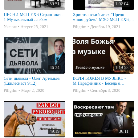
59:51
1:02:04
ПЕСНИ МСЦ ЕХБ Странники -
Христианский диск "Предо
1 Музыкальный альбом
мною рубеж" МХО МСЦ ЕХБ,
музыкальный альбом, пение,
Ученик
Август 25, 2021
Piligrim
Декабрь 19, 2021
музыка
46:34
1:19:55
Сети дьявола - Олег Артемьев
ВОЛЯ БОЖЬЯ В МУЗЫКЕ -
(Екклесиаст 9:12)
М.Парафейник - Беседа о
музыке 2
Piligrim
Март 2, 2020
Piligrim
Сентябрь 3, 2020
49:19
36:11