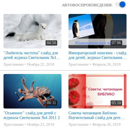
АВТОВОСПРОИЗВЕДЕНИЕ
04:50
07:06
"Любитель чистоты" слайд для
Императорский пингвин - слайд
детей журнал Светильник №15
для детей, журнал Светильник
2017 г №1 (МСЦ ЕХБ) слушать
№2(6)2012
Христианин
Ноябрь 22, 2018
Христианин
Февраль 26, 2019
онлайн
06:11
05:10
"Осьминог" слайд для детей с
Советы читающим Библию.
журнала Светильник №4 2011 2
Поучительный слайд для детей и
подростков, журнал Светильник
Христианин
Ноябрь 22, 2018
Христианин
Февраль 26, 2019
№8 2013 (2)