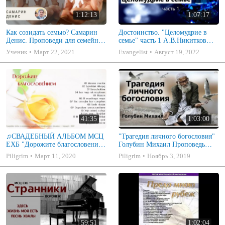
1:12:13
1:07:17
Как созидать семью? Самарин
Достоинство. "Целомудрие в
Денис. Проповеди для семейных
семье" часть 1 А.В.Никитков
МСЦ ЕХБ
Беседа для семейных МСЦ ЕХБ
Ученик
Март 22, 2021
Evangelist
Август 19, 2022
41:35
1:03:00
♫СВАДЕБНЫЙ АЛЬБОМ МСЦ
"Трагедия личного богословия"
ЕХБ "Дорожите благословением
Голубин Михаил Проповедь
- Христианские песни.
2019
Piligrim
Март 11, 2020
Piligrim
Ноябрь 3, 2019
Музыкальный диск. Псалмы
59:51
1:02:04