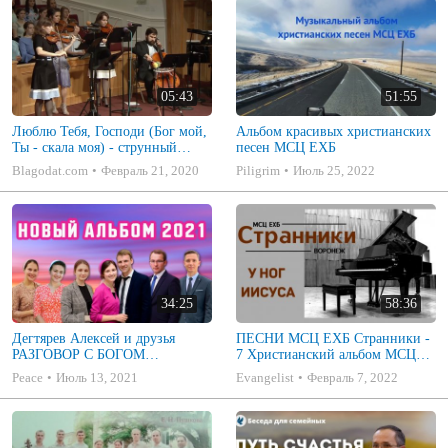
05:43
51:55
Люблю Тебя, Господи (Бог мой,
Альбом красивых христианских
Ты - скала моя) - струнный
песен МСЦ ЕХБ
ансамбль
Blagodat.com
Февраль 21, 2020
Piligrim
Июль 25, 2022
34:25
58:36
Дегтярев Алексей и друзья
ПЕСНИ МСЦ ЕХБ Странники -
РАЗГОВОР С БОГОМ
7 Христианский альбом МСЦ
Христианские песни МСЦ ЕХБ
ЕХБ
Peace
Июль 13, 2021
Evangelist
Февраль 7, 2022
2021 (7я)