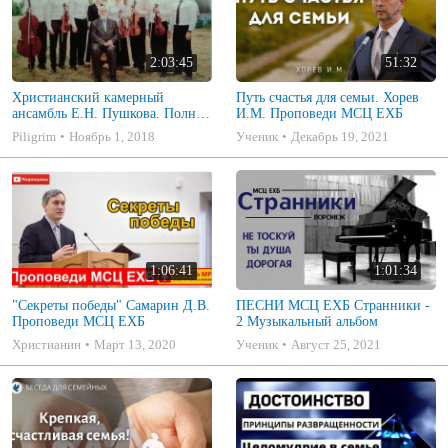
2:03:45
51:32
Христианский камерный
Путь счастья для семьи. Хорев
ансамбль Е.Н. Пушкова. Полное
И.М. Проповеди МСЦ ЕХБ
собрание
Piligrim
Ноябрь 1, 2018
Ученик
Декабрь 19, 2021
1:06:41
1:01:34
"Секреты победы" Самарин Д.В.
ПЕСНИ МСЦ ЕХБ Странники -
Проповеди МСЦ ЕХБ
2 Музыкальный альбом
Христианин
Март 13, 2020
Ученик
Август 25, 2021