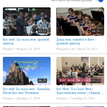
АВТОВОСПРОИЗВЕДЕНИЕ
03:52
04:24
Бог мой ,Ты скала моя- духовой
Душа моя, покойся в Боге -
оркестр
духовой оркестр
Piligrim
Февраль 14, 2019
Blagodat.com
Июнь 29, 2023
06:25
05:23
Бог мой Ты скала моя - Бальжик
Бог Мой, Ты Скала Моя |
Песня Бог мое Упование
Христианское пение | г.Барнаул |
МСЦ ЕХБ
Piligrim
Декабрь 15, 2018
Piligrim
Сентябрь 16, 2021