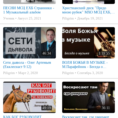
ПЕСНИ МСЦ ЕХБ Странники -
Христианский диск "Предо
1 Музыкальный альбом
мною рубеж" МХО МСЦ ЕХБ,
музыкальный альбом, пение,
Ученик
Август 25, 2021
Piligrim
Декабрь 19, 2021
музыка
46:34
1:19:55
Сети дьявола - Олег Артемьев
ВОЛЯ БОЖЬЯ В МУЗЫКЕ -
(Екклесиаст 9:12)
М.Парафейник - Беседа о
музыке 2
Piligrim
Март 2, 2020
Piligrim
Сентябрь 3, 2020
49:19
36:11
КАК БОГ РУКОВОДИТ
Воскресают там, где умирают.