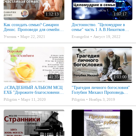
1:12:13
1:07:17
Как созидать семью? Самарин
Достоинство. "Целомудрие в
Денис. Проповеди для семейных
семье" часть 1 А.В.Никитков
МСЦ ЕХБ
Беседа для семейных МСЦ ЕХБ
Ученик
Март 22, 2021
Evangelist
Август 19, 2022
41:35
1:03:00
♫СВАДЕБНЫЙ АЛЬБОМ МСЦ
"Трагедия личного богословия"
ЕХБ "Дорожите благословением
Голубин Михаил Проповедь
- Христианские песни.
2019
Piligrim
Март 11, 2020
Piligrim
Ноябрь 3, 2019
Музыкальный диск. Псалмы