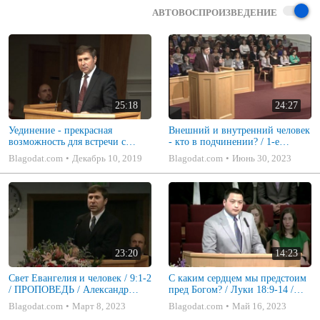
АВТОВОСПРОИЗВЕДЕНИЕ
25:18
24:27
Уединение - прекрасная
Внешний и внутренний человек
возможность для встречи с
- кто в подчинении? / 1-е
Богом - ПРОПОВЕДЬ
Кор.2:12-16; 3:1-3 /
Blagodat.com
Декабрь 10, 2019
Blagodat.com
Июнь 30, 2023
(Александр Коченков)
ПРОПОВЕДЬ / Александр
Коченков
23:20
14:23
Свет Евангелия и человек / 9:1-2
С каким сердцем мы предстоим
/ ПРОПОВЕДЬ / Александр
пред Богом? / Луки 18:9-14 /
Коченков
ПРОПОВЕДЬ / Александр Тан
Blagodat.com
Март 8, 2023
Blagodat.com
Май 16, 2023