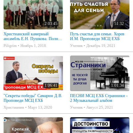
2:03:45
51:32
Христианский камерный
Путь счастья для семьи. Хорев
ансамбль Е.Н. Пушкова. Полное
И.М. Проповеди МСЦ ЕХБ
собрание
Piligrim
Ноябрь 1, 2018
Ученик
Декабрь 19, 2021
1:06:41
1:01:34
"Секреты победы" Самарин Д.В.
ПЕСНИ МСЦ ЕХБ Странники -
Проповеди МСЦ ЕХБ
2 Музыкальный альбом
Христианин
Март 13, 2020
Ученик
Август 25, 2021