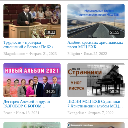
18:22
51:55
Трудности - проверка
Альбом красивых христианских
отношений с Богом / Пс.62 /
песен МСЦ ЕХБ
ПРОПОВЕДЬ / Александр
Blagodat.com
Февраль 21, 2023
Piligrim
Июль 25, 2022
Коченков
34:25
58:36
Дегтярев Алексей и друзья
ПЕСНИ МСЦ ЕХБ Странники -
РАЗГОВОР С БОГОМ
7 Христианский альбом МСЦ
Христианские песни МСЦ ЕХБ
ЕХБ
Peace
Июль 13, 2021
Evangelist
Февраль 7, 2022
2021 (7я)