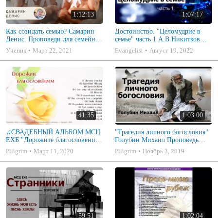
1:12:13
1:07:17
Как созидать семью? Самарин
Достоинство. "Целомудрие в
Денис. Проповеди для семейных
семье" часть 1 А.В.Никитков
МСЦ ЕХБ
Беседа для семейных МСЦ ЕХБ
Ученик
Март 22, 2021
Evangelist
Август 19, 2022
41:35
1:03:00
♫СВАДЕБНЫЙ АЛЬБОМ МСЦ
"Трагедия личного богословия"
ЕХБ "Дорожите благословением
Голубин Михаил Проповедь
- Христианские песни.
2019
Piligrim
Март 11, 2020
Piligrim
Ноябрь 3, 2019
Музыкальный диск. Псалмы
59:51
1:02:04