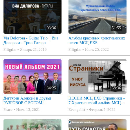
03:36
51:55
Via Dolorosa - Guitar Trio || Виа
Альбом красивых христианских
Долороса - Трио Гитары
песен МСЦ ЕХБ
Piligrim
Январь 21, 2019
Piligrim
Июль 25, 2022
34:25
58:36
Дегтярев Алексей и друзья
ПЕСНИ МСЦ ЕХБ Странники -
РАЗГОВОР С БОГОМ
7 Христианский альбом МСЦ
Христианские песни МСЦ ЕХБ
ЕХБ
Peace
Июль 13, 2021
Evangelist
Февраль 7, 2022
2021 (7я)