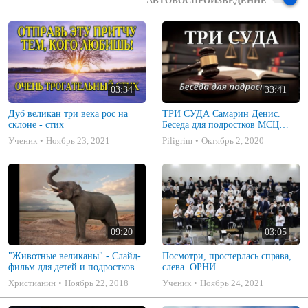
АВТОВОСПРОИЗВЕДЕНИЕ
03:34
33:41
Дуб великан три века рос на
ТРИ СУДА Самарин Денис.
склоне - стих
Беседа для подростков МСЦ
ЕХБ
Ученик
Ноябрь 23, 2021
Piligrim
Октябрь 2, 2020
09:20
03:05
"Животные великаны" - Слайд-
Посмотри, простерлась справа,
фильм для детей и подростков
слева. ОРНИ
(МСЦ ЕХБ) слушать онлайн
Христианин
Ноябрь 22, 2018
Ученик
Ноябрь 24, 2021