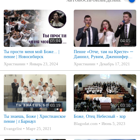
АВТОВОСПРОИЗВЕДЕНИЕ
05:04
04:05
Ты прости меня мой Боже... |
Пение «Отче, там на Кресте» ─
пение | Новосибирск
Даниил, Рувим, Дженнифер
Стуковы
Христианин
Январь 23, 2024
Христианин
Декабрь 17, 2021
03:19
03:10
Ты знаешь, Боже | Христианское
Боже, Отец Небесный - хор
пение | г.Барнаул
Blagodat.com
Июнь 5, 2023
Evangelist
Март 25, 2021