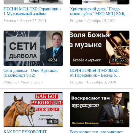
ПЕСНИ МСЦ ЕХБ Странники -
Христианский диск "Предо
1 Музыкальный альбом
мною рубеж" МХО МСЦ ЕХБ,
музыкальный альбом, пение,
Ученик
Август 25, 2021
Piligrim
Декабрь 19, 2021
музыка
46:34
1:19:55
Сети дьявола - Олег Артемьев
ВОЛЯ БОЖЬЯ В МУЗЫКЕ -
(Екклесиаст 9:12)
М.Парафейник - Беседа о
музыке 2
Piligrim
Март 2, 2020
Piligrim
Сентябрь 3, 2020
49:19
36:11
КАК БОГ РУКОВОДИТ
Воскресают там, где умирают.