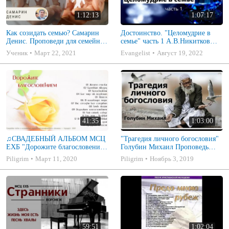
1:12:13
1:07:17
Как созидать семью? Самарин
Достоинство. "Целомудрие в
Денис. Проповеди для семейных
семье" часть 1 А.В.Никитков
МСЦ ЕХБ
Беседа для семейных МСЦ ЕХБ
Ученик
Март 22, 2021
Evangelist
Август 19, 2022
41:35
1:03:00
♫СВАДЕБНЫЙ АЛЬБОМ МСЦ
"Трагедия личного богословия"
ЕХБ "Дорожите благословением
Голубин Михаил Проповедь
- Христианские песни.
2019
Piligrim
Март 11, 2020
Piligrim
Ноябрь 3, 2019
Музыкальный диск. Псалмы
59:51
1:02:04