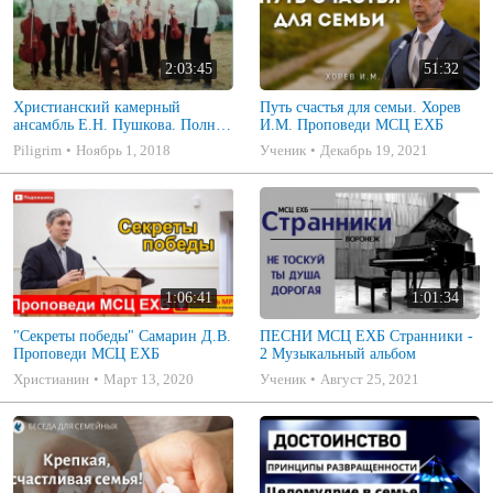
2:03:45
51:32
Христианский камерный
Путь счастья для семьи. Хорев
ансамбль Е.Н. Пушкова. Полное
И.М. Проповеди МСЦ ЕХБ
собрание
Piligrim
Ноябрь 1, 2018
Ученик
Декабрь 19, 2021
1:06:41
1:01:34
"Секреты победы" Самарин Д.В.
ПЕСНИ МСЦ ЕХБ Странники -
Проповеди МСЦ ЕХБ
2 Музыкальный альбом
Христианин
Март 13, 2020
Ученик
Август 25, 2021