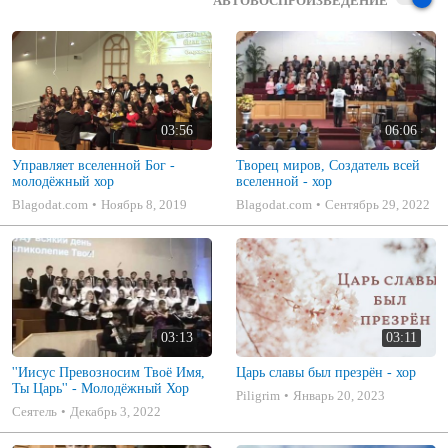
АВТОВОСПРОИЗВЕДЕНИЕ
03:56
06:06
Управляет вселенной Бог -
Творец миров, Создатель всей
молодёжный хор
вселенной - хор
Blagodat.com
Ноябрь 8, 2019
Blagodat.com
Сентябрь 29, 2022
03:13
03:11
''Иисус Превозносим Твоё Имя,
Царь славы был презрён - хор
Ты Царь'' - Молодёжный Хор
Piligrim
Январь 20, 2023
Сеятель
Декабрь 3, 2022