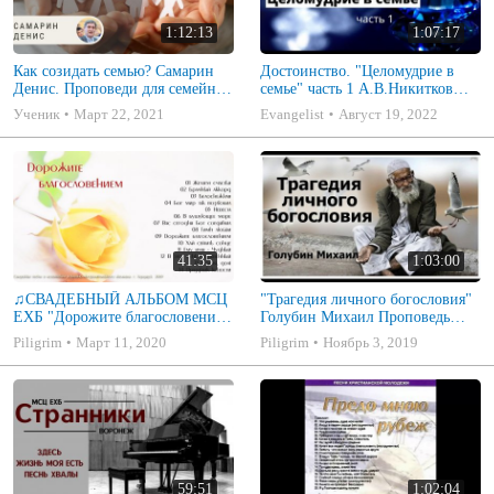
1:12:13
1:07:17
Как созидать семью? Самарин
Достоинство. "Целомудрие в
Денис. Проповеди для семейных
семье" часть 1 А.В.Никитков
МСЦ ЕХБ
Беседа для семейных МСЦ ЕХБ
Ученик
Март 22, 2021
Evangelist
Август 19, 2022
41:35
1:03:00
♫СВАДЕБНЫЙ АЛЬБОМ МСЦ
"Трагедия личного богословия"
ЕХБ "Дорожите благословением
Голубин Михаил Проповедь
- Христианские песни.
2019
Piligrim
Март 11, 2020
Piligrim
Ноябрь 3, 2019
Музыкальный диск. Псалмы
59:51
1:02:04