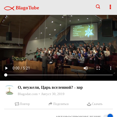
BlagoTube
О, неужели, Царь вселенной? - хор
Blagodat.com
Август 30, 2019
Повтор
Поделиться
Скачать