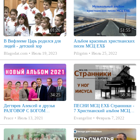
01:26
51:55
В Вифлееме Царь родился для
Альбом красивых христианских
людей - детский хор
песен МСЦ ЕХБ
Blagodat.com
Июль 19, 2023
Piligrim
Июль 25, 2022
34:25
58:36
Дегтярев Алексей и друзья
ПЕСНИ МСЦ ЕХБ Странники -
РАЗГОВОР С БОГОМ
7 Христианский альбом МСЦ
Христианские песни МСЦ ЕХБ
ЕХБ
Peace
Июль 13, 2021
Evangelist
Февраль 7, 2022
2021 (7я)