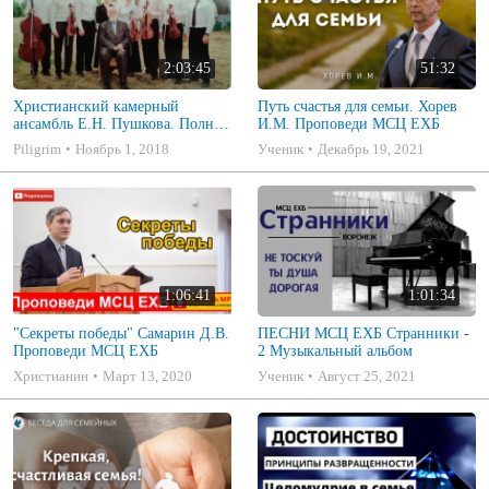
2:03:45
51:32
Христианский камерный
Путь счастья для семьи. Хорев
ансамбль Е.Н. Пушкова. Полное
И.М. Проповеди МСЦ ЕХБ
собрание
Piligrim
Ноябрь 1, 2018
Ученик
Декабрь 19, 2021
1:06:41
1:01:34
"Секреты победы" Самарин Д.В.
ПЕСНИ МСЦ ЕХБ Странники -
Проповеди МСЦ ЕХБ
2 Музыкальный альбом
Христианин
Март 13, 2020
Ученик
Август 25, 2021