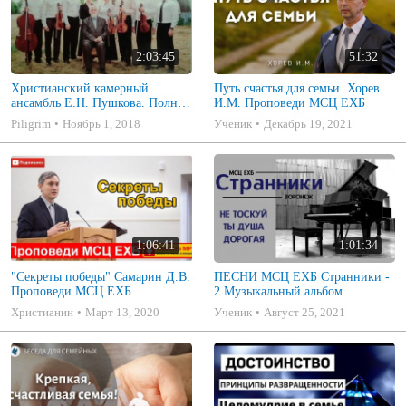
2:03:45
51:32
Христианский камерный
Путь счастья для семьи. Хорев
ансамбль Е.Н. Пушкова. Полное
И.М. Проповеди МСЦ ЕХБ
собрание
Piligrim
Ноябрь 1, 2018
Ученик
Декабрь 19, 2021
1:06:41
1:01:34
"Секреты победы" Самарин Д.В.
ПЕСНИ МСЦ ЕХБ Странники -
Проповеди МСЦ ЕХБ
2 Музыкальный альбом
Христианин
Март 13, 2020
Ученик
Август 25, 2021