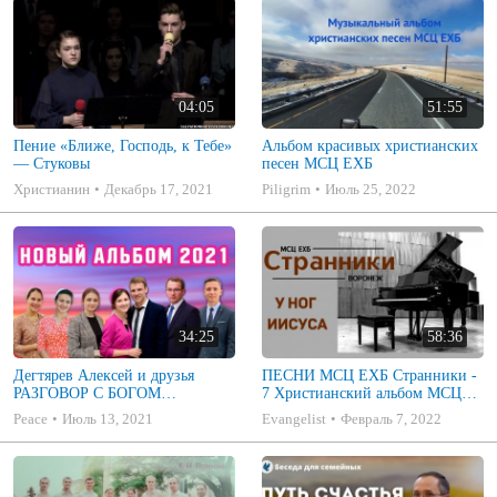
04:05
51:55
Пение «Ближе, Господь, к Тебе»
Альбом красивых христианских
— Стуковы
песен МСЦ ЕХБ
Христианин
Декабрь 17, 2021
Piligrim
Июль 25, 2022
34:25
58:36
Дегтярев Алексей и друзья
ПЕСНИ МСЦ ЕХБ Странники -
РАЗГОВОР С БОГОМ
7 Христианский альбом МСЦ
Христианские песни МСЦ ЕХБ
ЕХБ
Peace
Июль 13, 2021
Evangelist
Февраль 7, 2022
2021 (7я)