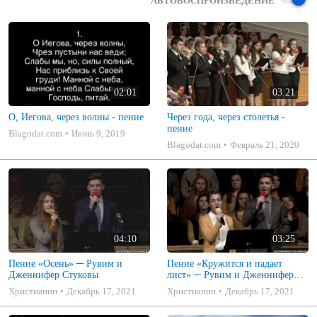
АВТОВОСПРОИЗВЕДЕНИЕ
02:01
03:21
О, Иегова, через волны - пение
Через года, через столетья -
пение
Blagodat.com
Июнь 9, 2019
Blagodat.com
Февраль 21, 2020
04:10
03:25
Пение «Осень» ─ Рувим и
Пение «Кружится и падает
Дженнифер Стуковы
лист» ─ Рувим и Дженнифер
Стуковы
Христианин
Декабрь 17, 2021
Христианин
Декабрь 17, 2021