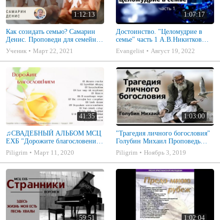
1:12:13
1:07:17
Как созидать семью? Самарин
Достоинство. "Целомудрие в
Денис. Проповеди для семейных
семье" часть 1 А.В.Никитков
МСЦ ЕХБ
Беседа для семейных МСЦ ЕХБ
Ученик
Март 22, 2021
Evangelist
Август 19, 2022
41:35
1:03:00
♫СВАДЕБНЫЙ АЛЬБОМ МСЦ
"Трагедия личного богословия"
ЕХБ "Дорожите благословением
Голубин Михаил Проповедь
- Христианские песни.
2019
Piligrim
Март 11, 2020
Piligrim
Ноябрь 3, 2019
Музыкальный диск. Псалмы
59:51
1:02:04