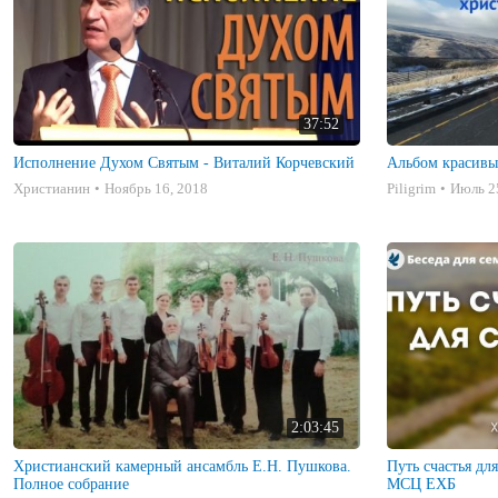
37:52
Исполнение Духом Святым - Виталий Корчевский
Альбом красивы
Христианин
Ноябрь 16, 2018
Piligrim
Июль 2
2:03:45
Христианский камерный ансамбль Е.Н. Пушкова.
Путь счастья дл
Полное собрание
МСЦ ЕХБ