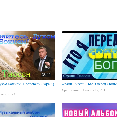
ть под контроль Духа Святого и позволить Ему повиливать нам руководит
38:10
ухом Божием! Проповедь - Франц
Франц Тиссен - Кто я перед Свят
Христианин
Ноябрь 17, 2018
нь 5, 2023