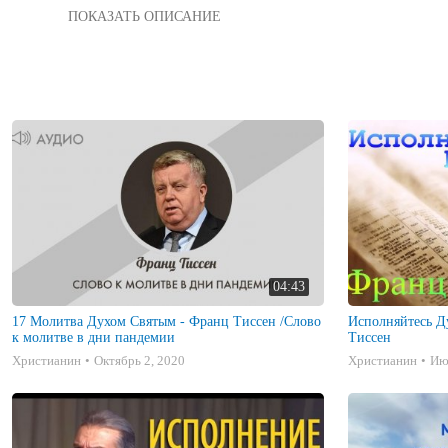
"Исполнится Духом Святым это значить подчиниться Ему, ста
нашей жизнью."
04:43
17 Молитва Духом Святым - Франц Тиссен /Слово
Исполняйтесь Д
к молитве в дни пандемии
Тиссен
Христианин
Октябрь 2, 2020
Христианин
Ию