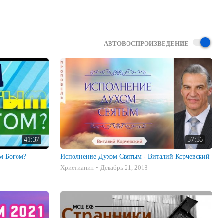
ь 
АВТОВОСПРОИЗВЕДЕНИЕ
41:37
57:56
ым Богом?
Исполнение Духом Святым - Виталий Корчевский
Христианин
Декабрь 21, 2018