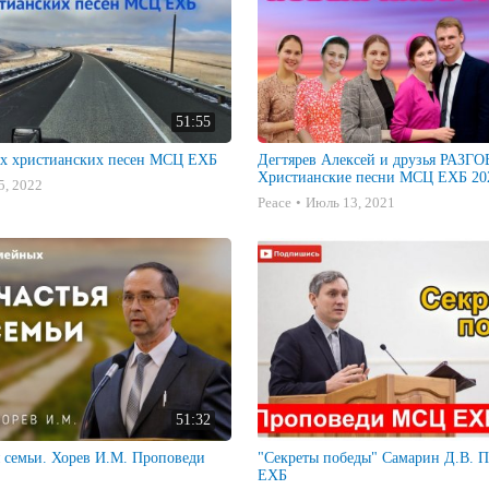
51:55
х христианских песен МСЦ ЕХБ
Дегтярев Алексей и друзья РАЗ
Христианские песни МСЦ ЕХБ 202
5, 2022
Peace
Июль 13, 2021
51:32
я семьи. Хорев И.М. Проповеди
"Секреты победы" Самарин Д.В. Проповеди МСЦ
ЕХБ