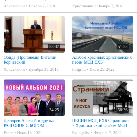
Корчевский
Христианин
Ноябрь 7, 2018
Христианин
Ноябрь 7, 2018
55:37
51:55
Обида (Проповедь) Виталий
Альбом красивых христианских
Корчевский
песен МСЦ ЕХБ
Христианин
Декабрь 31, 2018
Piligrim
Июль 25, 2022
34:25
58:36
Дегтярев Алексей и друзья
ПЕСНИ МСЦ ЕХБ Странники -
РАЗГОВОР С БОГОМ
7 Христианский альбом МСЦ
Христианские песни МСЦ ЕХБ
ЕХБ
Peace
Июль 13, 2021
Evangelist
Февраль 7, 2022
2021 (7я)