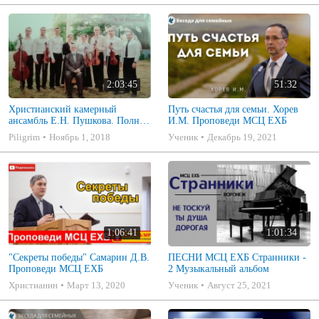
2:03:45
51:32
Христианский камерный
Путь счастья для семьи. Хорев
ансамбль Е.Н. Пушкова. Полное
И.М. Проповеди МСЦ ЕХБ
собрание
Piligrim
Ноябрь 1, 2018
Ученик
Декабрь 19, 2021
1:06:41
1:01:34
"Секреты победы" Самарин Д.В.
ПЕСНИ МСЦ ЕХБ Странники -
Проповеди МСЦ ЕХБ
2 Музыкальный альбом
Христианин
Март 13, 2020
Ученик
Август 25, 2021