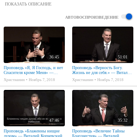
12 ноября 2016 года

Музыкальная конференция

Проповедует Виталий В. Корчевский

АВТОВОСПРОИЗВЕДЕНИЕ
© Церковь «Спасение»

Salvation Baptist Church — Edgewood, WA
36:45
51:01
Проповедь «Я, Я Господь, и нет
Проповедь «Верность Богу.
Спасителя кроме Меня» —
Жизнь не для себя.» — Виталий
Виталий Корчевский
Корчевский
Христианин
Ноябрь 7, 2018
Христианин
Ноябрь 7, 2018
47:46
35:32
Проповедь «Блаженны нищие
Проповедь «Величие Тайны
духом» — Виталий Корчевский
Благочестия» — Виталий