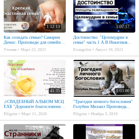
1:12:13
1:07:17
Как созидать семью? Самарин
Достоинство. "Целомудрие в
Денис. Проповеди для семейных
семье" часть 1 А.В.Никитков
МСЦ ЕХБ
Беседа для семейных МСЦ ЕХБ
Ученик
Март 22, 2021
Evangelist
Август 19, 2022
41:35
1:03:00
♫СВАДЕБНЫЙ АЛЬБОМ МСЦ
"Трагедия личного богословия"
ЕХБ "Дорожите благословением
Голубин Михаил Проповедь
- Христианские песни.
2019
Piligrim
Март 11, 2020
Piligrim
Ноябрь 3, 2019
Музыкальный диск. Псалмы