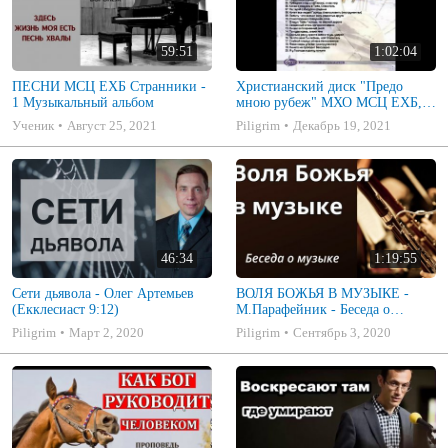
59:51
1:02:04
ПЕСНИ МСЦ ЕХБ Странники -
Христианский диск "Предо
1 Музыкальный альбом
мною рубеж" МХО МСЦ ЕХБ,
музыкальный альбом, пение,
Ученик
Август 25, 2021
Piligrim
Декабрь 19, 2021
музыка
46:34
1:19:55
Сети дьявола - Олег Артемьев
ВОЛЯ БОЖЬЯ В МУЗЫКЕ -
(Екклесиаст 9:12)
М.Парафейник - Беседа о
музыке 2
Piligrim
Март 2, 2020
Piligrim
Сентябрь 3, 2020