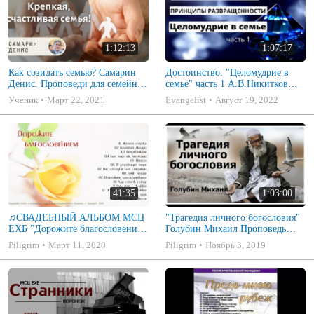
1:12:13
1:07:17
Как созидать семью? Самарин
Достоинство. "Целомудрие в
Денис. Проповеди для семейных
семье" часть 1 А.В.Никитков
МСЦ ЕХБ
Беседа для семейных МСЦ ЕХБ
Ученик
Март 22, 2021
Evangelist
Август 19, 2022
41:35
1:03:00
♫СВАДЕБНЫЙ АЛЬБОМ МСЦ
"Трагедия личного богословия"
ЕХБ "Дорожите благословением
Голубин Михаил Проповедь
- Христианские песни.
2019
Piligrim
Март 11, 2020
Piligrim
Ноябрь 3, 2019
Музыкальный диск. Псалмы