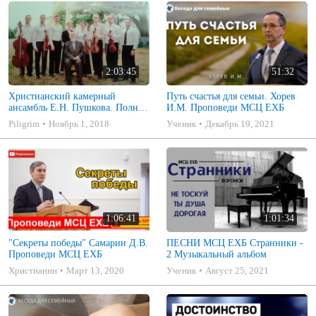
2:03:45
51:32
Христианский камерный
Путь счастья для семьи. Хорев
ансамбль Е.Н. Пушкова. Полное
И.М. Проповеди МСЦ ЕХБ
собрание
Piligrim
Ноябрь 1, 2018
Ученик
Декабрь 19, 2021
1:06:41
1:01:34
"Секреты победы" Самарин Д.В.
ПЕСНИ МСЦ ЕХБ Странники -
Проповеди МСЦ ЕХБ
2 Музыкальный альбом
Христианин
Март 13, 2020
Ученик
Август 25, 2021