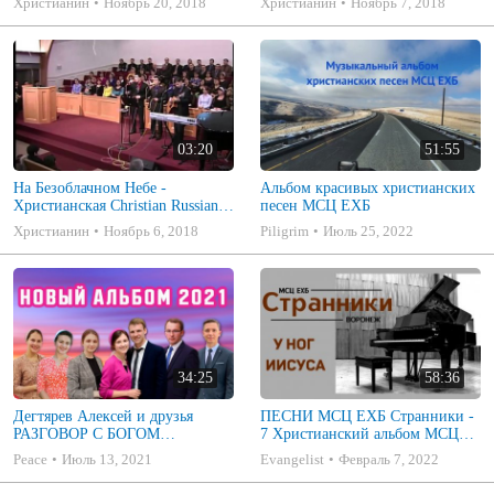
Христианин
Ноябрь 20, 2018
Христианин
Ноябрь 7, 2018
03:20
51:55
На Безоблачном Небе -
Альбом красивых христианских
Христианская Christian Russian
песен МСЦ ЕХБ
Song
Христианин
Ноябрь 6, 2018
Piligrim
Июль 25, 2022
34:25
58:36
Дегтярев Алексей и друзья
ПЕСНИ МСЦ ЕХБ Странники -
РАЗГОВОР С БОГОМ
7 Христианский альбом МСЦ
Христианские песни МСЦ ЕХБ
ЕХБ
Peace
Июль 13, 2021
Evangelist
Февраль 7, 2022
2021 (7я)