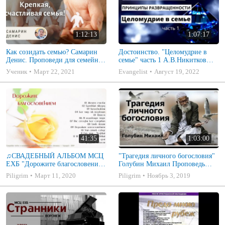
1:12:13
1:07:17
Как созидать семью? Самарин
Достоинство. "Целомудрие в
Денис. Проповеди для семейных
семье" часть 1 А.В.Никитков
МСЦ ЕХБ
Беседа для семейных МСЦ ЕХБ
Ученик
Март 22, 2021
Evangelist
Август 19, 2022
41:35
1:03:00
♫СВАДЕБНЫЙ АЛЬБОМ МСЦ
"Трагедия личного богословия"
ЕХБ "Дорожите благословением
Голубин Михаил Проповедь
- Христианские песни.
2019
Piligrim
Март 11, 2020
Piligrim
Ноябрь 3, 2019
Музыкальный диск. Псалмы