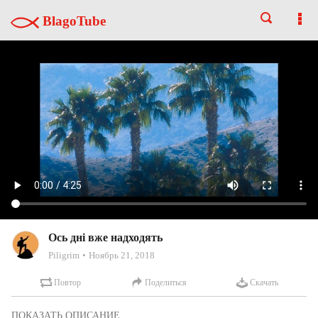
BlagoTube
Ось дні вже надходять
Piligrim
Ноябрь 21, 2018
Повтор
Поделиться
Скачать
1. «Ось, дні вже надходять - казатимуть люди, «І мир і безпечність  