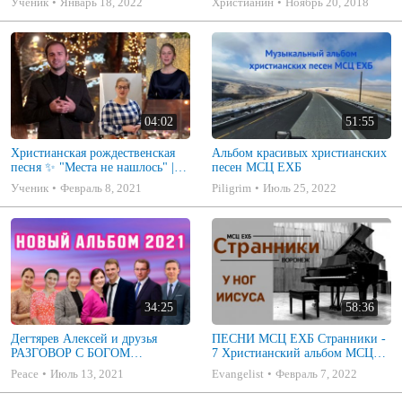
Ученик
Январь 18, 2022
Христианин
Ноябрь 20, 2018
«Дорога к счастью»
04:02
51:55
Христианская рождественская
Альбом красивых христианских
песня ✨ "Места не нашлось" |
песен МСЦ ЕХБ
Рождество 2021 | Гармония |
Ученик
Февраль 8, 2021
Piligrim
Июль 25, 2022
34:25
58:36
Дегтярев Алексей и друзья
ПЕСНИ МСЦ ЕХБ Странники -
РАЗГОВОР С БОГОМ
7 Христианский альбом МСЦ
Христианские песни МСЦ ЕХБ
ЕХБ
Peace
Июль 13, 2021
Evangelist
Февраль 7, 2022
2021 (7я)