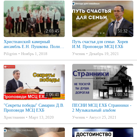
2:03:45
51:32
Христианский камерный
Путь счастья для семьи. Хорев
ансамбль Е.Н. Пушкова. Полное
И.М. Проповеди МСЦ ЕХБ
собрание
Piligrim
Ноябрь 1, 2018
Ученик
Декабрь 19, 2021
1:06:41
1:01:34
"Секреты победы" Самарин Д.В.
ПЕСНИ МСЦ ЕХБ Странники -
Проповеди МСЦ ЕХБ
2 Музыкальный альбом
Христианин
Март 13, 2020
Ученик
Август 25, 2021