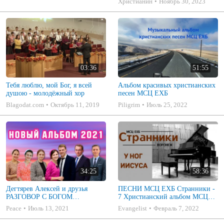
Христианин
Ноябрь 30, 2023
03:36
51:55
Тебя люблю, мой Бог, я всей
Альбом красивых христианских
душою - молодёжный хор
песен МСЦ ЕХБ
Blagodat.com
Октябрь 11, 2019
Piligrim
Июль 25, 2022
34:25
58:36
Дегтярев Алексей и друзья
ПЕСНИ МСЦ ЕХБ Странники -
РАЗГОВОР С БОГОМ
7 Христианский альбом МСЦ
Христианские песни МСЦ ЕХБ
ЕХБ
Peace
Июль 13, 2021
Evangelist
Февраль 7, 2022
2021 (7я)