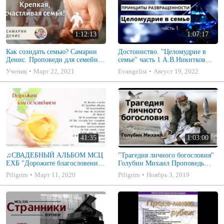
1:12:13
1:07:17
Как созидать семью? Самарин
Достоинство. "Целомудрие в
Денис. Проповеди для семейных
семье" часть 1 А.В.Никитков
МСЦ ЕХБ
Беседа для семейных МСЦ ЕХБ
Ученик
Март 22, 2021
Evangelist
Август 19, 2022
41:35
1:03:00
♫СВАДЕБНЫЙ АЛЬБОМ МСЦ
"Трагедия личного богословия"
ЕХБ "Дорожите благословением
Голубин Михаил Проповедь
- Христианские песни.
2019
Piligrim
Март 11, 2020
Piligrim
Ноябрь 3, 2019
Музыкальный диск. Псалмы