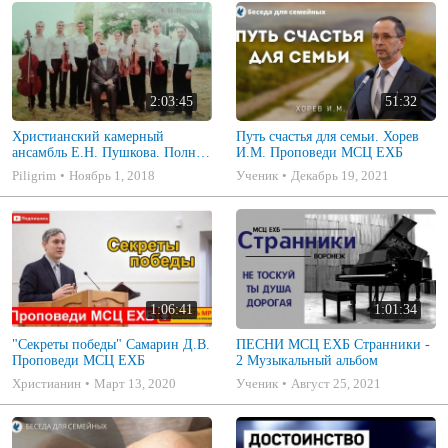
2:03:45
51:32
Христианский камерный
Путь счастья для семьи. Хорев
ансамбль Е.Н. Пушкова. Полное
И.М. Проповеди МСЦ ЕХБ
собрание
Piligrim
Ноябрь 1, 2018
Ученик
Декабрь 19, 2021
1:06:41
1:01:34
"Секреты победы" Самарин Д.В.
ПЕСНИ МСЦ ЕХБ Странники -
Проповеди МСЦ ЕХБ
2 Музыкальный альбом
Христианин
Март 13, 2020
Ученик
Август 25, 2021