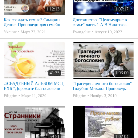
1:12:13
1:07:17
Как созидать семью? Самарин
Достоинство. "Целомудрие в
Денис. Проповеди для семейных
семье" часть 1 А.В.Никитков
МСЦ ЕХБ
Беседа для семейных МСЦ ЕХБ
Ученик
Март 22, 2021
Evangelist
Август 19, 2022
41:35
1:03:00
♫СВАДЕБНЫЙ АЛЬБОМ МСЦ
"Трагедия личного богословия"
ЕХБ "Дорожите благословением
Голубин Михаил Проповедь
- Христианские песни.
2019
Piligrim
Март 11, 2020
Piligrim
Ноябрь 3, 2019
Музыкальный диск. Псалмы
59:51
1:02:04