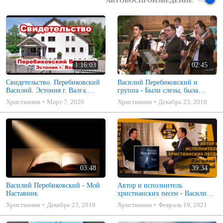
АВТОВОСПРОИЗВЕДЕНИЕ
1:16:03
02:45
Свидетельство. Перебиковский
Василий Перебиковский и
Василий. Эстония г. Валга.
группа - Были слезы, была
Проповедь МСЦ ЕХБ Музыка
печаль
Христианин
Март 7, 2020
Христианин
Декабрь 23, 2018
03:48
39:34
Василий Перебиковский - Мой
Автор и исполнитель
Наставник
христианских песен - Василий
Перебиковский
Христианин
Декабрь 23, 2018
Христианин
Февраль 19, 2021