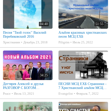
04:40
51:55
Песня "Твой голос" Василий
Альбом красивых христианских
Перебиковский 2016
песен МСЦ ЕХБ
Христианин
Декабрь 23, 2018
Piligrim
Июль 25, 2022
34:25
58:36
Дегтярев Алексей и друзья
ПЕСНИ МСЦ ЕХБ Странники -
РАЗГОВОР С БОГОМ
7 Христианский альбом МСЦ
Христианские песни МСЦ ЕХБ
ЕХБ
Peace
Июль 13, 2021
Evangelist
Февраль 7, 2022
2021 (7я)