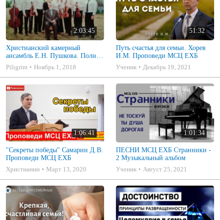
2:03:45
51:32
Христианский камерный
Путь счастья для семьи. Хорев
ансамбль Е.Н. Пушкова. Полное
И.М. Проповеди МСЦ ЕХБ
собрание
Piligrim
Ноябрь 1, 2018
Ученик
Декабрь 19, 2021
1:06:41
1:01:34
"Секреты победы" Самарин Д.В.
ПЕСНИ МСЦ ЕХБ Странники -
Проповеди МСЦ ЕХБ
2 Музыкальный альбом
Христианин
Март 13, 2020
Ученик
Август 25, 2021