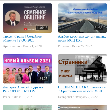
1:46:15
51:55
Тиссен Франц | Семейное
Альбом красивых христианских
общение | 27.05.2020
песен МСЦ ЕХБ
Христианин
Июнь 1, 2020
Piligrim
Июль 25, 2022
34:25
58:36
Дегтярев Алексей и друзья
ПЕСНИ МСЦ ЕХБ Странники -
РАЗГОВОР С БОГОМ
7 Христианский альбом МСЦ
Христианские песни МСЦ ЕХБ
ЕХБ
Peace
Июль 13, 2021
Evangelist
Февраль 7, 2022
2021 (7я)