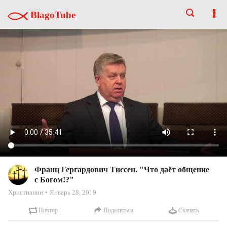
BlagoTube
Франц Гергардович Тиссен. "Что даёт общение
с Богом!?"
Христианин
Январь 28, 2019
Повтор
Поделиться
Скачать