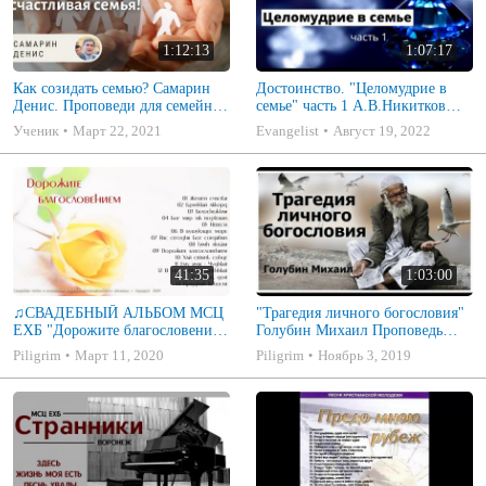
1:12:13
1:07:17
Как созидать семью? Самарин
Достоинство. "Целомудрие в
Денис. Проповеди для семейных
семье" часть 1 А.В.Никитков
МСЦ ЕХБ
Беседа для семейных МСЦ ЕХБ
Ученик
Март 22, 2021
Evangelist
Август 19, 2022
41:35
1:03:00
♫СВАДЕБНЫЙ АЛЬБОМ МСЦ
"Трагедия личного богословия"
ЕХБ "Дорожите благословением
Голубин Михаил Проповедь
- Христианские песни.
2019
Piligrim
Март 11, 2020
Piligrim
Ноябрь 3, 2019
Музыкальный диск. Псалмы