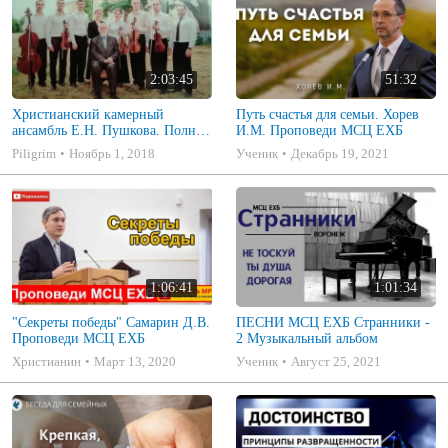
2:03:45
51:32
Христианский камерный
Путь счастья для семьи. Хорев
ансамбль Е.Н. Пушкова. Полное
И.М. Проповеди МСЦ ЕХБ
собрание
Piligrim
Ноябрь 1, 2018
Ученик
Декабрь 19, 2021
1:06:41
1:01:34
"Секреты победы" Самарин Д.В.
ПЕСНИ МСЦ ЕХБ Странники -
Проповеди МСЦ ЕХБ
2 Музыкальный альбом
Христианин
Март 13, 2020
Ученик
Август 25, 2021