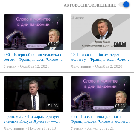
АВТОВОСПРОИЗВЕДЕНИЕ
07:27
07:17
296. Потеря общения человека с
40. Близость с Богом через
Богом - Франц Тиссен /Слово к
молитву - Франц Тиссен /Слово
молитве в дни пандемии
к молитве в дни пандемии
Ученик
Октябрь 12, 2021
Христианин
Октябрь 2, 2020
51:06
07:26
Проповедь «Что характеризует
255. Что есть плод для Бога -
ученика Иисуса Христа?» —
Франц Тиссен /Слово к молитве
Франц Г. Тиссен.
в дни пандемии
Христианин
Ноябрь 21, 2018
Ученик
Август 25, 2021