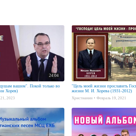
24:04
 душам вашим". Покой только во
"Цель моей жизни прославить Госп
ин Хорев)
жизни М. И. Хорева (1931-2012)
21, 2023
Христианин
Февраль 19, 2021