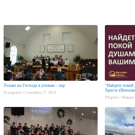
02:26
Только на Господа я уповаю - хор
"Найдете покой
Христе (Вениам
Evangelist
Сентябрь 27, 2021
Piligrim
Январь 