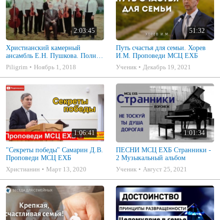
2:03:45
51:32
Христианский камерный
Путь счастья для семьи. Хорев
ансамбль Е.Н. Пушкова. Полное
И.М. Проповеди МСЦ ЕХБ
собрание
Piligrim
Ноябрь 1, 2018
Ученик
Декабрь 19, 2021
1:06:41
1:01:34
"Секреты победы" Самарин Д.В.
ПЕСНИ МСЦ ЕХБ Странники -
Проповеди МСЦ ЕХБ
2 Музыкальный альбом
Христианин
Март 13, 2020
Ученик
Август 25, 2021