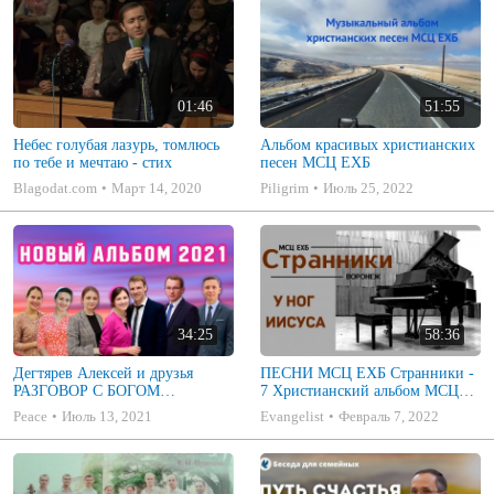
01:46
51:55
Небес голубая лазурь, томлюсь
Альбом красивых христианских
по тебе и мечтаю - стих
песен МСЦ ЕХБ
Blagodat.com
Март 14, 2020
Piligrim
Июль 25, 2022
34:25
58:36
Дегтярев Алексей и друзья
ПЕСНИ МСЦ ЕХБ Странники -
РАЗГОВОР С БОГОМ
7 Христианский альбом МСЦ
Христианские песни МСЦ ЕХБ
ЕХБ
Peace
Июль 13, 2021
Evangelist
Февраль 7, 2022
2021 (7я)