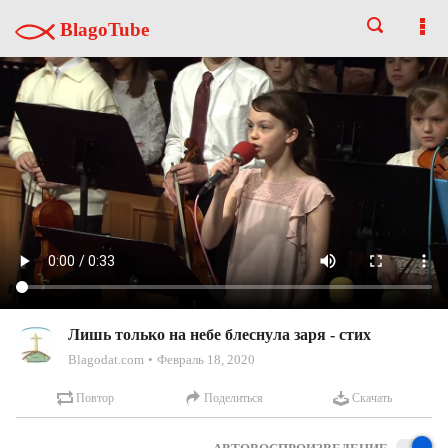
BlagoTube
Лишь только на небе блеснула заря - стих
Blagodat.com
Февраль 18, 2020
Повтор
Поделиться
Скачать