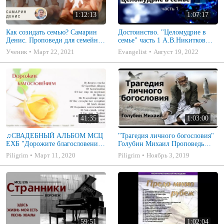
1:12:13
1:07:17
Как созидать семью? Самарин
Достоинство. "Целомудрие в
Денис. Проповеди для семейных
семье" часть 1 А.В.Никитков
МСЦ ЕХБ
Беседа для семейных МСЦ ЕХБ
Ученик
Март 22, 2021
Evangelist
Август 19, 2022
41:35
1:03:00
♫СВАДЕБНЫЙ АЛЬБОМ МСЦ
"Трагедия личного богословия"
ЕХБ "Дорожите благословением
Голубин Михаил Проповедь
- Христианские песни.
2019
Piligrim
Март 11, 2020
Piligrim
Ноябрь 3, 2019
Музыкальный диск. Псалмы
59:51
1:02:04