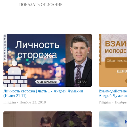
Первую часть поставим в ближайшие время «Личность сторож
"Пророчество о Думе. - Кричат мне с Сеира: сторож! сколько 
32:08
Личность сторожа | часть 1 - Андрей Чумакин
Взаимодействие
(Исаия 21:11)
Андрей Чумакин
Piligrim
Ноябрь 23, 2018
Piligrim
Ноябрь