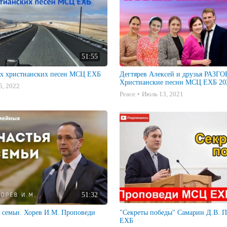
51:55
х христианских песен МСЦ ЕХБ
Дегтярев Алексей и друзья РАЗ
Христианские песни МСЦ ЕХБ 202
5, 2022
Peace
Июль 13, 2021
51:32
я семьи. Хорев И.М. Проповеди
"Секреты победы" Самарин Д.В. Проповеди МСЦ
ЕХБ