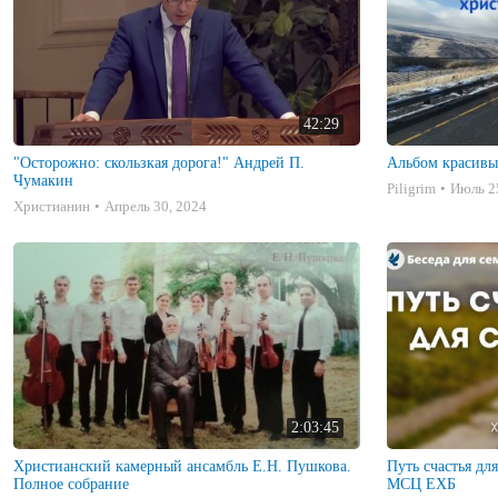
42:29
"Осторожно: скользкая дорога!" Андрей П.
Альбом красивы
Чумакин
Piligrim
Июль 2
Христианин
Апрель 30, 2024
2:03:45
Христианский камерный ансамбль Е.Н. Пушкова.
Путь счастья дл
Полное собрание
МСЦ ЕХБ