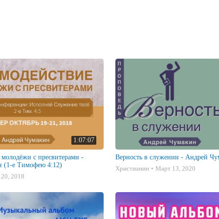
а?»

ночи? сторож! сколько ночи?" (Ис.
21:11
)

1:07:07
 молодёжи с пресвитерами -
Верность в служении - Андрей Ч
 (1-е Тимофею 4:12)
Христианин
Март 13, 2020
 20, 2018