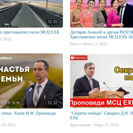
51:55
х христианских песен МСЦ ЕХБ
Дегтярев Алексей и друзья РАЗ
Христианские песни МСЦ ЕХБ 202
5, 2022
Peace
Июль 13, 2021
51:32
я семьи. Хорев И.М. Проповеди
"Секреты победы" Самарин Д.В. Проповеди МСЦ
ЕХБ
 19, 2021
Христианин
Март 13, 2020