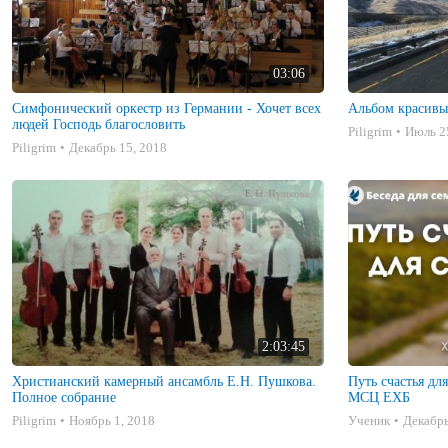
03:06
Симфонический оркестр из Германии - Хочет всех
Альбом красивы
людей Господь благословить
Piligrim
Июль 2
Piligrim
Декабрь 15, 2018
2:03:45
Христианский камерный ансамбль Е.Н. Пушкова.
Путь счастья дл
Полное собрание
МСЦ ЕХБ
Piligrim
Ноябрь 1, 2018
Ученик
Декабрь