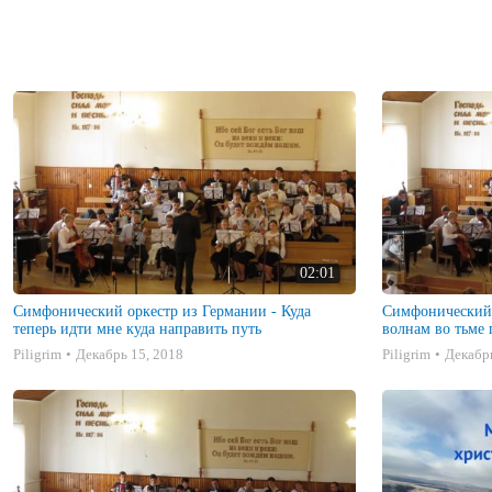
02:01
Симфонический оркестр из Германии - Куда
Симфонический 
теперь идти мне куда направить путь
волнам во тьме 
Piligrim
Декабрь 15, 2018
Piligrim
Декабрь