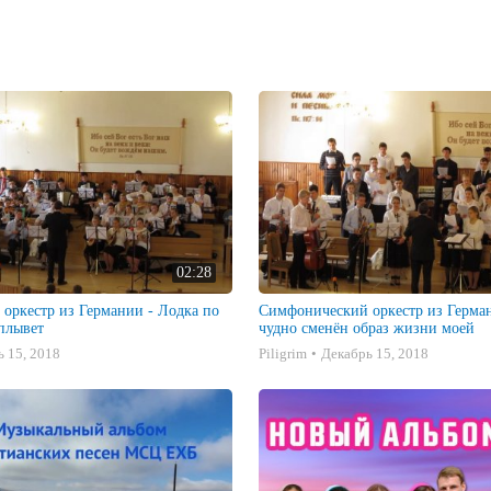
02:28
оркестр из Германии - Лодка по
Симфонический оркестр из Герман
плывет
чудно сменён образ жизни моей
 15, 2018
Piligrim
Декабрь 15, 2018