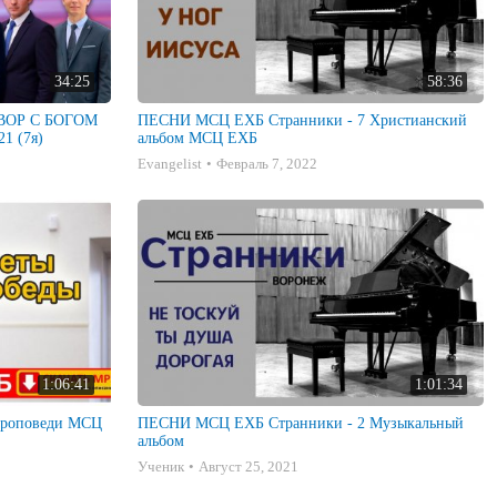
34:25
58:36
ГОВОР С БОГОМ
ПЕСНИ МСЦ ЕХБ Странники - 7 Христианский
1 (7я)
альбом МСЦ ЕХБ
Evangelist
Февраль 7, 2022
1:06:41
1:01:34
ПЕСНИ МСЦ ЕХБ Странники - 2 Музыкальный
альбом
Ученик
Август 25, 2021