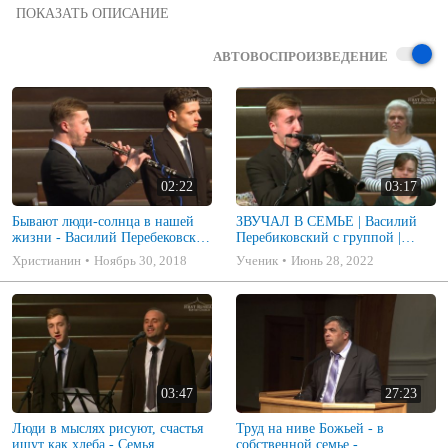
Харрисонбург Конференция, ноябрь 2018 "Свобода в  Истине"

и позна́ете истину, и истина сделает вас свободными.

(Св. Евангелие от Иоанна 
8:32
АВТОВОСПРОИЗВЕДЕНИЕ
02:22
03:17
Бывают люди-солнца в нашей
ЗВУЧАЛ В СЕМЬЕ | Василий
жизни - Василий Перебековский
Перебиковский с группой |
| Harrisonburg 2018
Молодежное общение 2018
Христианин
Ноябрь 30, 2018
Ученик
Июнь 28, 2022
03:47
27:23
Люди в мыслях рисуют, счастья
Труд на ниве Божьей - в
ищут как хлеба - Семья
собственной семье -