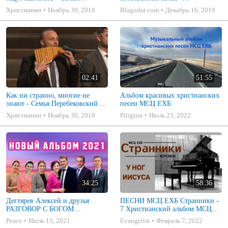
Перебековский | Harrisonburg
ПРОПОВЕДЬ (Василий
Христианин
Ноябрь 30, 2018
Blagodat.com
Декабрь 16, 2019
2018
Сазыкин)
02:41
51:55
Как ни странно, многие не
Альбом красивых христианских
знают - Семья Перебековский |
песен МСЦ ЕХБ
Harrisonburg 2018
Христианин
Ноябрь 30, 2018
Piligrim
Июль 25, 2022
34:25
58:36
Дегтярев Алексей и друзья
ПЕСНИ МСЦ ЕХБ Странники -
РАЗГОВОР С БОГОМ
7 Христианский альбом МСЦ
Христианские песни МСЦ ЕХБ
ЕХБ
Peace
Июль 13, 2021
Evangelist
Февраль 7, 2022
2021 (7я)