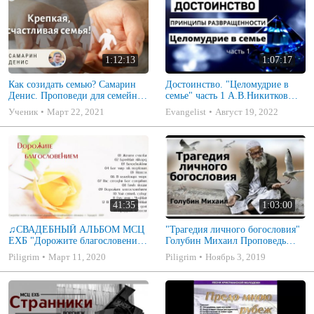
1:12:13
1:07:17
Как созидать семью? Самарин
Достоинство. "Целомудрие в
Денис. Проповеди для семейных
семье" часть 1 А.В.Никитков
МСЦ ЕХБ
Беседа для семейных МСЦ ЕХБ
Ученик
Март 22, 2021
Evangelist
Август 19, 2022
41:35
1:03:00
♫СВАДЕБНЫЙ АЛЬБОМ МСЦ
"Трагедия личного богословия"
ЕХБ "Дорожите благословением
Голубин Михаил Проповедь
- Христианские песни.
2019
Piligrim
Март 11, 2020
Piligrim
Ноябрь 3, 2019
Музыкальный диск. Псалмы