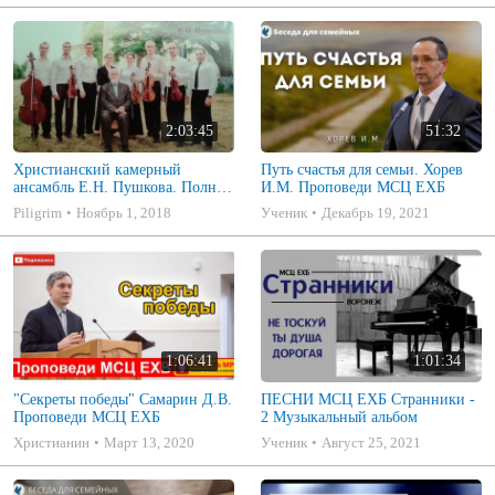
2:03:45
51:32
Христианский камерный
Путь счастья для семьи. Хорев
ансамбль Е.Н. Пушкова. Полное
И.М. Проповеди МСЦ ЕХБ
собрание
Piligrim
Ноябрь 1, 2018
Ученик
Декабрь 19, 2021
1:06:41
1:01:34
"Секреты победы" Самарин Д.В.
ПЕСНИ МСЦ ЕХБ Странники -
Проповеди МСЦ ЕХБ
2 Музыкальный альбом
Христианин
Март 13, 2020
Ученик
Август 25, 2021