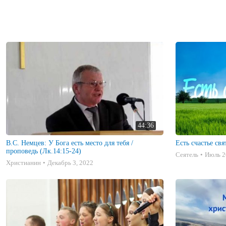
44:36
В.С. Немцев: У Бога есть место для тебя /
Есть счастье свя
проповедь (Лк.14:15-24)
Сеятель
Июль 2
Христианин
Декабрь 3, 2022