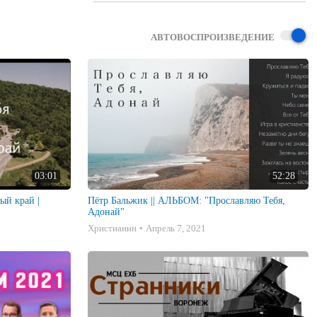
АВТОВОСПРОИЗВЕДЕНИЕ
03:01
52:28
ый край |
Пётр Бальжик || АЛЬБОМ: "Прославляю Тебя,
Адонай"
Христианин
Апрель 7, 2021