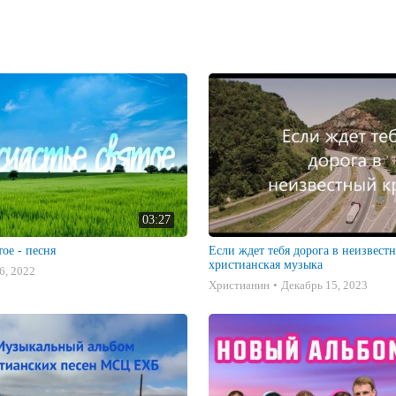
03:27
тое - песня
Если ждет тебя дорога в неизвестн
христианская музыка
6, 2022
Христианин
Декабрь 15, 2023