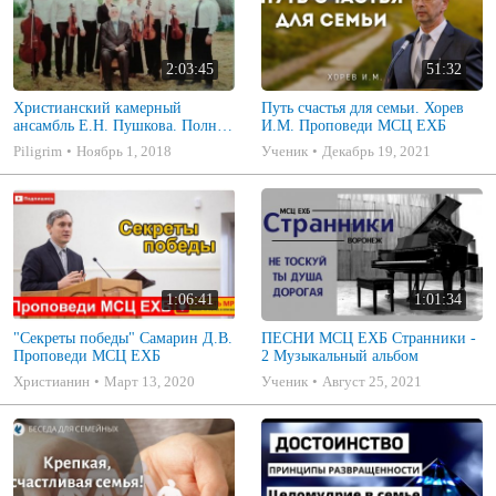
2:03:45
51:32
Христианский камерный
Путь счастья для семьи. Хорев
ансамбль Е.Н. Пушкова. Полное
И.М. Проповеди МСЦ ЕХБ
собрание
Piligrim
Ноябрь 1, 2018
Ученик
Декабрь 19, 2021
1:06:41
1:01:34
"Секреты победы" Самарин Д.В.
ПЕСНИ МСЦ ЕХБ Странники -
Проповеди МСЦ ЕХБ
2 Музыкальный альбом
Христианин
Март 13, 2020
Ученик
Август 25, 2021