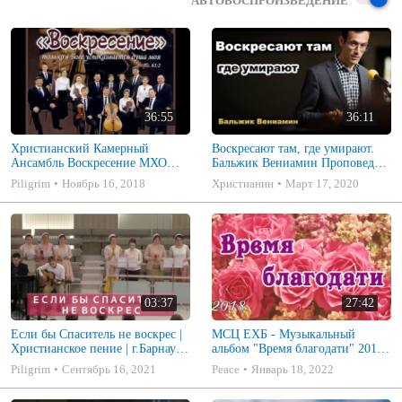
АВТОВОСПРОИЗВЕДЕНИЕ
36:55
36:11
Христианский Камерный
Воскресают там, где умирают.
Ансамбль Воскресение МХО
Бальжик Вениамин Проповедь
МСЦ ЕХБ
МСЦ ЕХБ
Piligrim
Ноябрь 16, 2018
Христианин
Март 17, 2020
03:37
27:42
Если бы Спаситель не воскрес |
МСЦ ЕХБ - Музыкальный
Христианское пение | г.Барнаул |
альбом "Время благодати" 2018
МСЦ ЕХБ
Прекрасные песни
Piligrim
Сентябрь 16, 2021
Peace
Январь 18, 2022