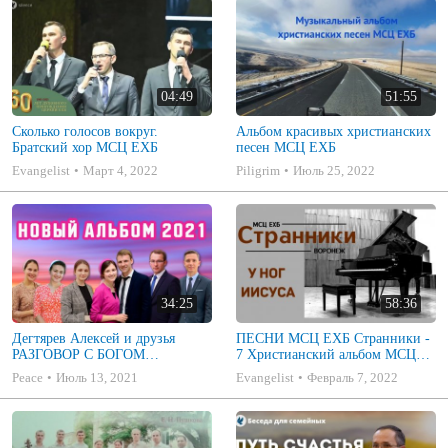
04:49
51:55
Сколько голосов вокруг.
Альбом красивых христианских
Братский хор МСЦ ЕХБ
песен МСЦ ЕХБ
Evangelist
Март 4, 2022
Piligrim
Июль 25, 2022
34:25
58:36
Дегтярев Алексей и друзья
ПЕСНИ МСЦ ЕХБ Странники -
РАЗГОВОР С БОГОМ
7 Христианский альбом МСЦ
Христианские песни МСЦ ЕХБ
ЕХБ
Peace
Июль 13, 2021
Evangelist
Февраль 7, 2022
2021 (7я)