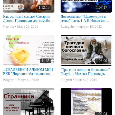
1:12:13
1:07:17
Как созидать семью? Самарин
Достоинство. "Целомудрие в
Денис. Проповеди для семейных
семье" часть 1 А.В.Никитков
МСЦ ЕХБ
Беседа для семейных МСЦ ЕХБ
Ученик
Март 22, 2021
Evangelist
Август 19, 2022
41:35
1:03:00
♫СВАДЕБНЫЙ АЛЬБОМ МСЦ
"Трагедия личного богословия"
ЕХБ "Дорожите благословением
Голубин Михаил Проповедь
- Христианские песни.
2019
Piligrim
Март 11, 2020
Piligrim
Ноябрь 3, 2019
Музыкальный диск. Псалмы
59:51
1:02:04