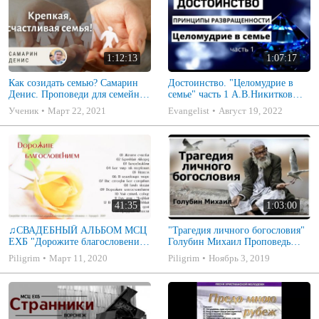
1:12:13
1:07:17
Как созидать семью? Самарин
Достоинство. "Целомудрие в
Денис. Проповеди для семейных
семье" часть 1 А.В.Никитков
МСЦ ЕХБ
Беседа для семейных МСЦ ЕХБ
Ученик
Март 22, 2021
Evangelist
Август 19, 2022
41:35
1:03:00
♫СВАДЕБНЫЙ АЛЬБОМ МСЦ
"Трагедия личного богословия"
ЕХБ "Дорожите благословением
Голубин Михаил Проповедь
- Христианские песни.
2019
Piligrim
Март 11, 2020
Piligrim
Ноябрь 3, 2019
Музыкальный диск. Псалмы