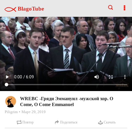
BlagoTube
WREBC -Гряди Эммануил -мужской хор. O
Come, O Come Emmanuel
Piligrim
Март 29, 2019
Повтор
Поделиться
Скачать