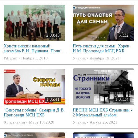
2:03:45
51:32
Христианский камерный
Путь счастья для семьи. Хорев
ансамбль Е.Н. Пушкова. Полное
И.М. Проповеди МСЦ ЕХБ
собрание
Piligrim
Ноябрь 1, 2018
Ученик
Декабрь 19, 2021
1:06:41
1:01:34
"Секреты победы" Самарин Д.В.
ПЕСНИ МСЦ ЕХБ Странники -
Проповеди МСЦ ЕХБ
2 Музыкальный альбом
Христианин
Март 13, 2020
Ученик
Август 25, 2021