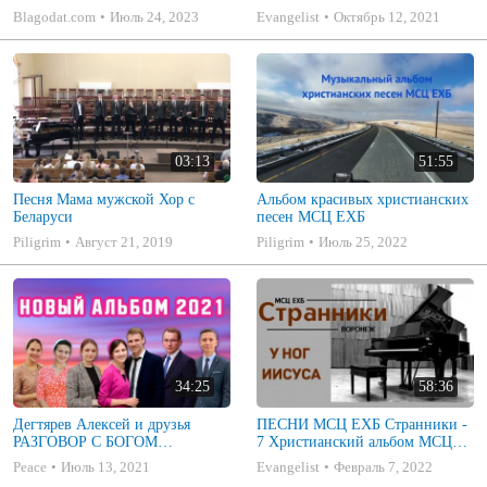
Blagodat.com
Июль 24, 2023
Evangelist
Октябрь 12, 2021
03:13
51:55
Песня Мама мужской Хор с
Альбом красивых христианских
Беларуси
песен МСЦ ЕХБ
Piligrim
Август 21, 2019
Piligrim
Июль 25, 2022
34:25
58:36
Дегтярев Алексей и друзья
ПЕСНИ МСЦ ЕХБ Странники -
РАЗГОВОР С БОГОМ
7 Христианский альбом МСЦ
Христианские песни МСЦ ЕХБ
ЕХБ
Peace
Июль 13, 2021
Evangelist
Февраль 7, 2022
2021 (7я)