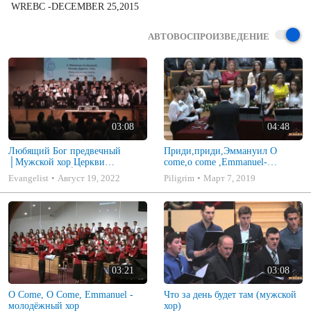
WREBC -DECEMBER 25,2015
АВТОВОСПРОИЗВЕДЕНИЕ
03:08
04:48
Любящий Бог предвечный
Приди,приди,Эммануил O
│Мужской хор Церкви
come,o come ,Emmanuel-
«Благовестие»│ Християнські
handbells
Evangelist
Август 19, 2022
Piligrim
Март 7, 2019
пісні
03:21
03:08
O Come, O Come, Emmanuel -
Что за день будет там (мужской
молодёжный хор
хор)