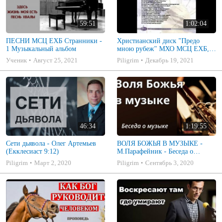
59:51
1:02:04
ПЕСНИ МСЦ ЕХБ Странники -
Христианский диск "Предо
1 Музыкальный альбом
мною рубеж" МХО МСЦ ЕХБ,
музыкальный альбом, пение,
Ученик
Август 25, 2021
Piligrim
Декабрь 19, 2021
музыка
46:34
1:19:55
Сети дьявола - Олег Артемьев
ВОЛЯ БОЖЬЯ В МУЗЫКЕ -
(Екклесиаст 9:12)
М.Парафейник - Беседа о
музыке 2
Piligrim
Март 2, 2020
Piligrim
Сентябрь 3, 2020