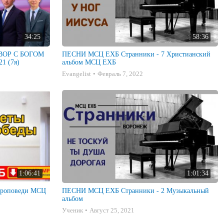
34:25
58:36
ГОВОР С БОГОМ
ПЕСНИ МСЦ ЕХБ Странники - 7 Христианский
1 (7я)
альбом МСЦ ЕХБ
Evangelist
Февраль 7, 2022
1:06:41
1:01:34
ПЕСНИ МСЦ ЕХБ Странники - 2 Музыкальный
альбом
Ученик
Август 25, 2021