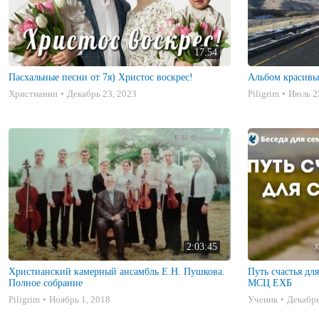
17:54
Пасхальные песни от 7я) Христос воскрес!
Альбом красивы
Христианин
Декабрь 23, 2023
Piligrim
Июль 2
2:03:45
Христианский камерный ансамбль Е.Н. Пушкова.
Путь счастья дл
Полное собрание
МСЦ ЕХБ
Piligrim
Ноябрь 1, 2018
Ученик
Декабрь