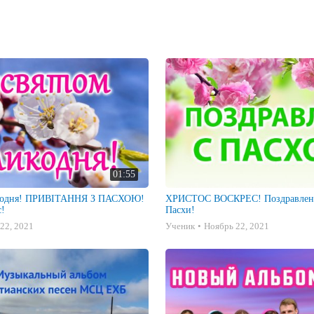
01:55
Я З ПАСХОЮ!
ХРИСТОС ВОСКРЕС! Поздравлени
с!
Пасхи!
22, 2021
Ученик
Ноябрь 22, 2021