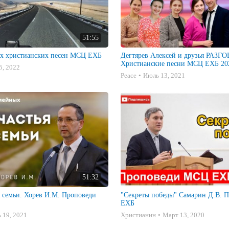
51:55
х христианских песен МСЦ ЕХБ
Дегтярев Алексей и друзья РАЗ
Христианские песни МСЦ ЕХБ 202
5, 2022
Peace
Июль 13, 2021
51:32
я семьи. Хорев И.М. Проповеди
"Секреты победы" Самарин Д.В. Проповеди МСЦ
ЕХБ
 19, 2021
Христианин
Март 13, 2020