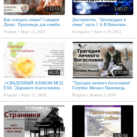
1:12:13
1:07:17
Как созидать семью? Самарин
Достоинство. "Целомудрие в
Денис. Проповеди для семейных
семье" часть 1 А.В.Никитков
МСЦ ЕХБ
Беседа для семейных МСЦ ЕХБ
Ученик
Март 22, 2021
Evangelist
Август 19, 2022
41:35
1:03:00
♫СВАДЕБНЫЙ АЛЬБОМ МСЦ
"Трагедия личного богословия"
ЕХБ "Дорожите благословением
Голубин Михаил Проповедь
- Христианские песни.
2019
Piligrim
Март 11, 2020
Piligrim
Ноябрь 3, 2019
Музыкальный диск. Псалмы
59:51
1:02:04