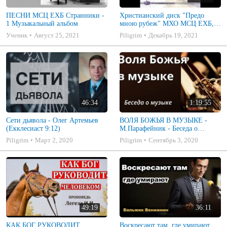
ПЕСНИ МСЦ ЕХБ Странники -
Христианский диск "Предо
1 Музыкальный альбом
мною рубеж" МХО МСЦ ЕХБ,
музыкальный альбом, пение,
Ученик
Август 25, 2021
Piligrim
Декабрь 19, 2021
музыка
46:34
1:19:55
Сети дьявола - Олег Артемьев
ВОЛЯ БОЖЬЯ В МУЗЫКЕ -
(Екклесиаст 9:12)
М.Парафейник - Беседа о
музыке 2
Piligrim
Март 2, 2020
Piligrim
Сентябрь 3, 2020
49:19
36:11
КАК БОГ РУКОВОДИТ
Воскресают там, где умирают.