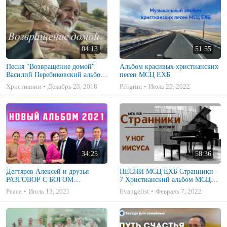
04:13
51:55
Песня "Возвращение домой"
Альбом красивых христианских
Василий Перебиковский альбом
песен МСЦ ЕХБ
"Отчий дом"2016
Христианин
Декабрь 23, 2018
Piligrim
Июль 25, 2022
34:25
58:36
Дегтярев Алексей и друзья
ПЕСНИ МСЦ ЕХБ Странники -
РАЗГОВОР С БОГОМ
7 Христианский альбом МСЦ
Христианские песни МСЦ ЕХБ
ЕХБ
Peace
Июль 13, 2021
Evangelist
Февраль 7, 2022
2021 (7я)