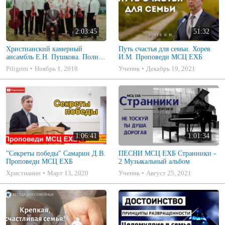
2:03:45
51:32
Христианский камерный
Путь счастья для семьи. Хорев
ансамбль Е.Н. Пушкова. Полное
И.М. Проповеди МСЦ ЕХБ
собрание
Piligrim
Ноябрь 1, 2018
Ученик
Декабрь 19, 2021
1:06:41
1:01:34
"Секреты победы" Самарин Д.В.
ПЕСНИ МСЦ ЕХБ Странники -
Проповеди МСЦ ЕХБ
2 Музыкальный альбом
Христианин
Март 13, 2020
Ученик
Август 25, 2021