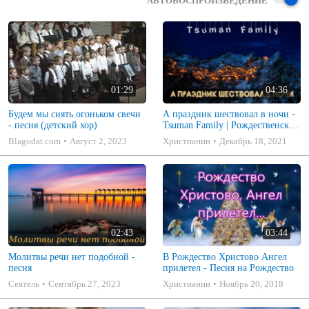
АВТОВОСПРОИЗВЕДЕНИЕ
01:29
04:36
Будем мы сиять огоньком свечи
А праздник шествовал в ночи -
- песня (детский хор)
Tsuman Family | Рождественская
песня 2020
Blagodat.com
Август 2, 2023
Христианин
Декабрь 18, 2021
02:43
03:44
Молитвы речи нет подобной -
В Рождество Христово Ангел
песня
прилетел - Песня на Рождество
Сеятель
Сентябрь 27, 2023
Христианин
Ноябрь 20, 2018