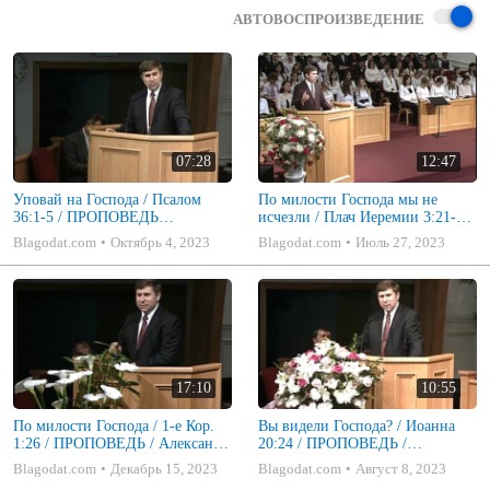
АВТОВОСПРОИЗВЕДЕНИЕ
07:28
12:47
Уповай на Господа / Псалом
По милости Господа мы не
36:1-5 / ПРОПОВЕДЬ
исчезли / Плач Иеремии 3:21-24
Александр Коченков
/ ПРОПОВЕДЬ / Александр
Blagodat.com
Октябрь 4, 2023
Blagodat.com
Июль 27, 2023
Коченков
17:10
10:55
По милости Господа / 1-е Кор.
Вы видели Господа? / Иоанна
1:26 / ПРОПОВЕДЬ / Александр
20:24 / ПРОПОВЕДЬ /
Коченков (история Церкви 20-
Александр Коченков
Blagodat.com
Декабрь 15, 2023
Blagodat.com
Август 8, 2023
летие)