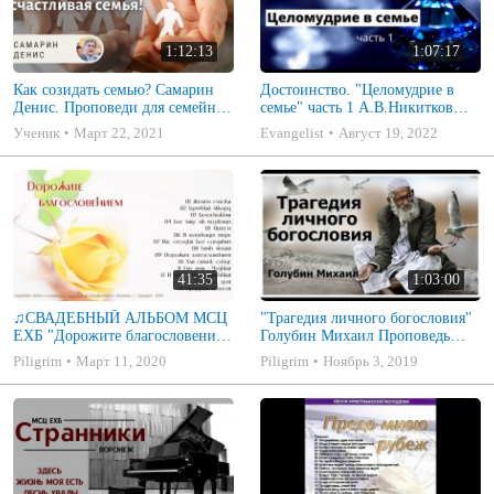
1:12:13
1:07:17
Как созидать семью? Самарин
Достоинство. "Целомудрие в
Денис. Проповеди для семейных
семье" часть 1 А.В.Никитков
МСЦ ЕХБ
Беседа для семейных МСЦ ЕХБ
Ученик
Март 22, 2021
Evangelist
Август 19, 2022
41:35
1:03:00
♫СВАДЕБНЫЙ АЛЬБОМ МСЦ
"Трагедия личного богословия"
ЕХБ "Дорожите благословением
Голубин Михаил Проповедь
- Христианские песни.
2019
Piligrim
Март 11, 2020
Piligrim
Ноябрь 3, 2019
Музыкальный диск. Псалмы