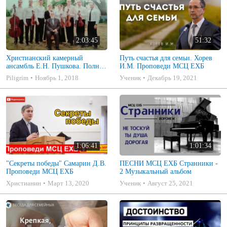
2:03:45
51:32
Христианский камерный
Путь счастья для семьи. Хорев
ансамбль Е.Н. Пушкова. Полное
И.М. Проповеди МСЦ ЕХБ
собрание
Piligrim
Ноябрь 1, 2018
Ученик
Декабрь 19, 2021
1:06:41
1:01:34
"Секреты победы" Самарин Д.В.
ПЕСНИ МСЦ ЕХБ Странники -
Проповеди МСЦ ЕХБ
2 Музыкальный альбом
Христианин
Март 13, 2020
Ученик
Август 25, 2021