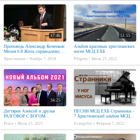
17:46
51:55
Проповедь Александр Коченков:
Альбом красивых христианских
Михея 6:8 Жить справедливо, с
песен МСЦ ЕХБ
милосердием, и со смирением
Христианин
Ноябрь 7, 2018
Piligrim
Июль 25, 2022
34:25
58:36
Дегтярев Алексей и друзья
ПЕСНИ МСЦ ЕХБ Странники -
РАЗГОВОР С БОГОМ
7 Христианский альбом МСЦ
Христианские песни МСЦ ЕХБ
ЕХБ
Peace
Июль 13, 2021
Evangelist
Февраль 7, 2022
2021 (7я)