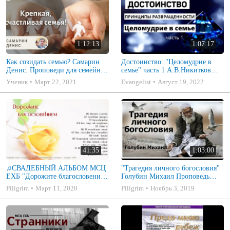
1:12:13
1:07:17
Как созидать семью? Самарин
Достоинство. "Целомудрие в
Денис. Проповеди для семейных
семье" часть 1 А.В.Никитков
МСЦ ЕХБ
Беседа для семейных МСЦ ЕХБ
Ученик
Март 22, 2021
Evangelist
Август 19, 2022
41:35
1:03:00
♫СВАДЕБНЫЙ АЛЬБОМ МСЦ
"Трагедия личного богословия"
ЕХБ "Дорожите благословением
Голубин Михаил Проповедь
- Христианские песни.
2019
Piligrim
Март 11, 2020
Piligrim
Ноябрь 3, 2019
Музыкальный диск. Псалмы