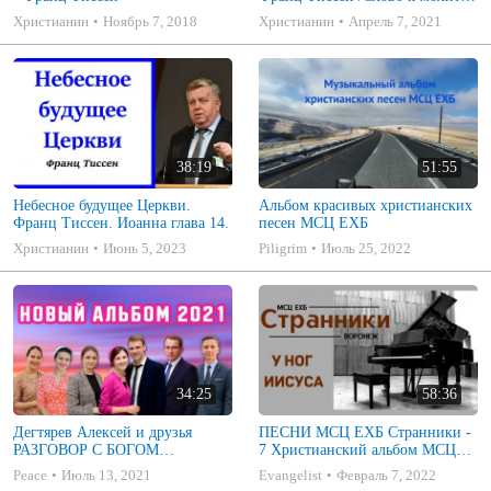
в дни пандемии
Христианин
Ноябрь 7, 2018
Христианин
Апрель 7, 2021
38:19
51:55
Небесное будущее Церкви.
Альбом красивых христианских
Франц Тиссен. Иоанна глава 14.
песен МСЦ ЕХБ
Христианин
Июнь 5, 2023
Piligrim
Июль 25, 2022
34:25
58:36
Дегтярев Алексей и друзья
ПЕСНИ МСЦ ЕХБ Странники -
РАЗГОВОР С БОГОМ
7 Христианский альбом МСЦ
Христианские песни МСЦ ЕХБ
ЕХБ
Peace
Июль 13, 2021
Evangelist
Февраль 7, 2022
2021 (7я)