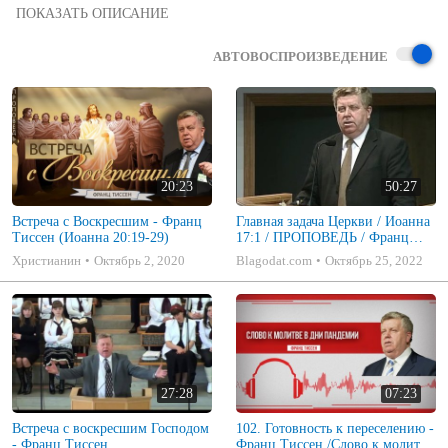
1. Да не смущается сердце ваше; веруйте в Бога и в Меня веруйте.

2. В доме Отца Моего обителей много. А если бы не так, Я сказал 
бы вам: «Я иду приготовить место вам.

АВТОВОСПРОИЗВЕДЕНИЕ
3. И когда пойду и приготовлю вам место, приду опять и возьму 
вас к Себе, чтобы и вы были, где Я».  (Св. Евангелие от Иоанна 
14:1
-3)

11. Верьте Мне, что Я в Отце и Отец во Мне; а если не так, то 
верьте Мне по самым делам.

12. Истинно, истинно говорю вам: верующий в Меня, дела, 
которые творю Я, и он сотворит; и больше сих сотворит, потому 
что Я к Отцу Моему иду.

20:23
50:27
(Св. Евангелие от Иоанна 
14:11
,12)
Встреча с Воскресшим - Франц
Главная задача Церкви / Иоанна
Тиссен (Иоанна 20:19-29)
17:1 / ПРОПОВЕДЬ / Франц
Тиссен
Христианин
Октябрь 2, 2020
Blagodat.com
Октябрь 25, 2022
27:28
07:23
Встреча с воскресшим Господом
102. Готовность к переселению -
- Франц Тиссен
Франц Тиссен /Слово к молитве