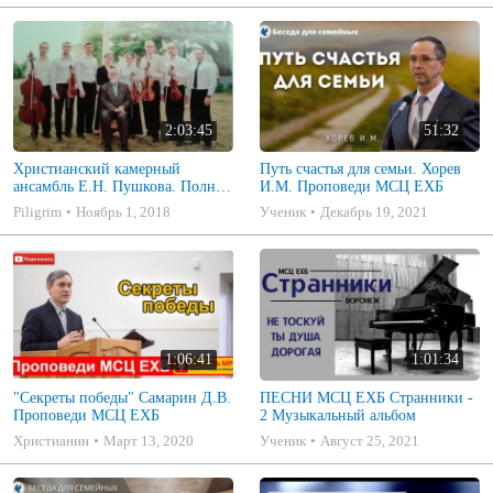
2:03:45
51:32
Христианский камерный
Путь счастья для семьи. Хорев
ансамбль Е.Н. Пушкова. Полное
И.М. Проповеди МСЦ ЕХБ
собрание
Piligrim
Ноябрь 1, 2018
Ученик
Декабрь 19, 2021
1:06:41
1:01:34
"Секреты победы" Самарин Д.В.
ПЕСНИ МСЦ ЕХБ Странники -
Проповеди МСЦ ЕХБ
2 Музыкальный альбом
Христианин
Март 13, 2020
Ученик
Август 25, 2021