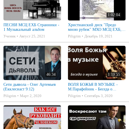
59:51
1:02:04
ПЕСНИ МСЦ ЕХБ Странники -
Христианский диск "Предо
1 Музыкальный альбом
мною рубеж" МХО МСЦ ЕХБ,
музыкальный альбом, пение,
Ученик
Август 25, 2021
Piligrim
Декабрь 19, 2021
музыка
46:34
1:19:55
Сети дьявола - Олег Артемьев
ВОЛЯ БОЖЬЯ В МУЗЫКЕ -
(Екклесиаст 9:12)
М.Парафейник - Беседа о
музыке 2
Piligrim
Март 2, 2020
Piligrim
Сентябрь 3, 2020