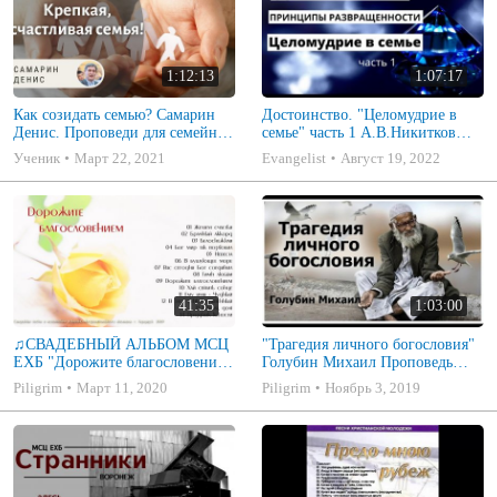
1:12:13
1:07:17
Как созидать семью? Самарин
Достоинство. "Целомудрие в
Денис. Проповеди для семейных
семье" часть 1 А.В.Никитков
МСЦ ЕХБ
Беседа для семейных МСЦ ЕХБ
Ученик
Март 22, 2021
Evangelist
Август 19, 2022
41:35
1:03:00
♫СВАДЕБНЫЙ АЛЬБОМ МСЦ
"Трагедия личного богословия"
ЕХБ "Дорожите благословением
Голубин Михаил Проповедь
- Христианские песни.
2019
Piligrim
Март 11, 2020
Piligrim
Ноябрь 3, 2019
Музыкальный диск. Псалмы