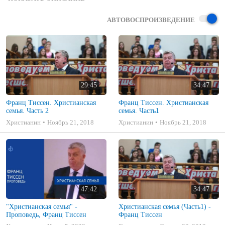
27-28 Сентября 2013, Harrisonburg, VA 

НАСТУПИЛ ЧАС ПРОБУДИТЬСЯ ОТ СНА Рим. 
13:11
АВТОВОСПРОИЗВЕДЕНИЕ
Обьединение Славянских Церквей ЕХБ Восточного Побережья 
Америки

Slavic EBC Churches Association of Eastern Coast Of America 

29:45
34:47
Франц Тиссен. Христианская
Франц Тиссен. Христианская
семья. Часть 2
семья. Часть1
Христианин
Ноябрь 21, 2018
Христианин
Ноябрь 21, 2018
47:42
34:47
"Христианская семья" -
Христианская семья (Часть1) -
Проповедь, Франц Тиссен
Франц Тиссен