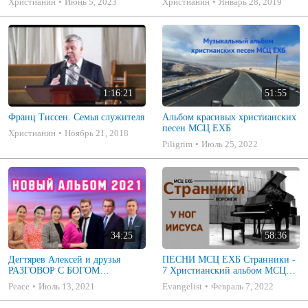
Христианин
Июнь 5, 2023
Христианин
Январь 28, 2019
1:16:21
51:55
Франц Тиссен. Семья служителя
Альбом красивых христианских
песен МСЦ ЕХБ
Христианин
Ноябрь 21, 2018
Piligrim
Июль 25, 2022
34:25
58:36
Дегтярев Алексей и друзья
ПЕСНИ МСЦ ЕХБ Странники -
РАЗГОВОР С БОГОМ
7 Христианский альбом МСЦ
Христианские песни МСЦ ЕХБ
ЕХБ
Peace
Июль 13, 2021
Evangelist
Февраль 7, 2022
2021 (7я)