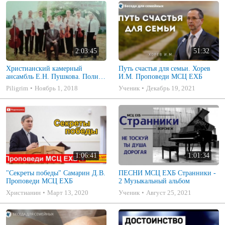
2:03:45
51:32
Христианский камерный
Путь счастья для семьи. Хорев
ансамбль Е.Н. Пушкова. Полное
И.М. Проповеди МСЦ ЕХБ
собрание
Piligrim
Ноябрь 1, 2018
Ученик
Декабрь 19, 2021
1:06:41
1:01:34
"Секреты победы" Самарин Д.В.
ПЕСНИ МСЦ ЕХБ Странники -
Проповеди МСЦ ЕХБ
2 Музыкальный альбом
Христианин
Март 13, 2020
Ученик
Август 25, 2021