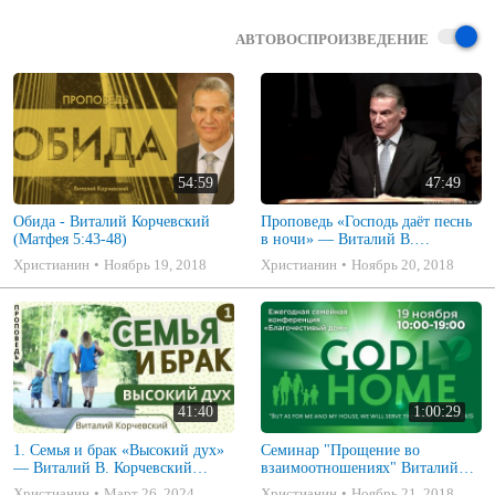
АВТОВОСПРОИЗВЕДЕНИЕ
54:59
47:49
Обида - Виталий Корчевский
Проповедь «Господь даёт песнь
(Матфея 5:43-48)
в ночи» — Виталий В.
Корчевский
Христианин
Ноябрь 19, 2018
Христианин
Ноябрь 20, 2018
41:40
1:00:29
1. Семья и брак «Высокий дух»
Семинар "Прощение во
— Виталий В. Корчевский
взаимоотношениях" Виталий
(Малахия 2:13-15)
Корчевский
Христианин
Март 26, 2024
Христианин
Ноябрь 21, 2018