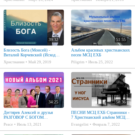
39:32
51:55
Близость Бога (Моисей) -
Альбом красивых христианских
Виталий Корчевский (Исход
песен МСЦ ЕХБ
33:18-23)
Христианин
Май 29, 2019
Piligrim
Июль 25, 2022
34:25
58:36
Дегтярев Алексей и друзья
ПЕСНИ МСЦ ЕХБ Странники -
РАЗГОВОР С БОГОМ
7 Христианский альбом МСЦ
Христианские песни МСЦ ЕХБ
ЕХБ
Peace
Июль 13, 2021
Evangelist
Февраль 7, 2022
2021 (7я)