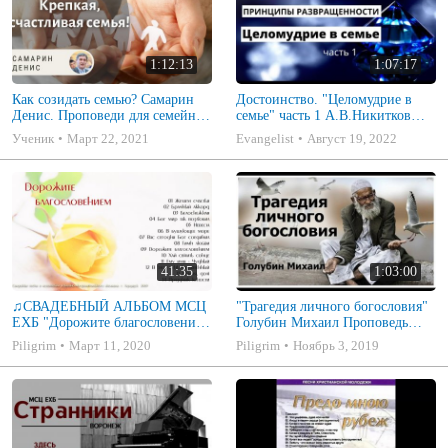
1:12:13
1:07:17
Как созидать семью? Самарин
Достоинство. "Целомудрие в
Денис. Проповеди для семейных
семье" часть 1 А.В.Никитков
МСЦ ЕХБ
Беседа для семейных МСЦ ЕХБ
Ученик
Март 22, 2021
Evangelist
Август 19, 2022
41:35
1:03:00
♫СВАДЕБНЫЙ АЛЬБОМ МСЦ
"Трагедия личного богословия"
ЕХБ "Дорожите благословением
Голубин Михаил Проповедь
- Христианские песни.
2019
Piligrim
Март 11, 2020
Piligrim
Ноябрь 3, 2019
Музыкальный диск. Псалмы