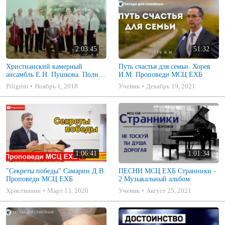
2:03:45
51:32
Христианский камерный
Путь счастья для семьи. Хорев
ансамбль Е.Н. Пушкова. Полное
И.М. Проповеди МСЦ ЕХБ
собрание
Piligrim
Ноябрь 1, 2018
Ученик
Декабрь 19, 2021
1:06:41
1:01:34
"Секреты победы" Самарин Д.В.
ПЕСНИ МСЦ ЕХБ Странники -
Проповеди МСЦ ЕХБ
2 Музыкальный альбом
Христианин
Март 13, 2020
Ученик
Август 25, 2021