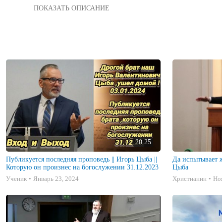
Игорь Цыба - бывший врач из Санкт Петербурга. Однажды заб
дня помогает таким-же немощным людям вместе с его мисси
20:25
Публикуется последняя проповедь || Игорь Цыба ||
Да испытывает ж
Которую он произнес на богослужении 31.12.2023
Цыба
Ученик
Январь 23, 2024
Христианин
Но