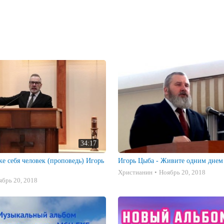
олевши, принимает Христа в сердце и до сегодняшнего 

ей "Примиритель" и одноименной радиопрограммой.
34:17
е себя человек (проповедь) Игорь
Игорь Цыба - Живите одним днем
Христианин
Ноябрь 20, 2018
ябрь 20, 2018