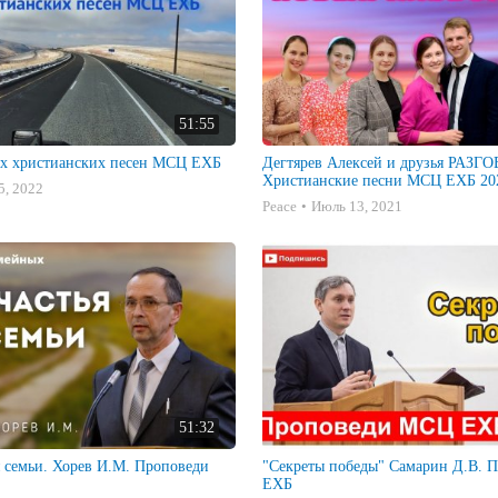
51:55
х христианских песен МСЦ ЕХБ
Дегтярев Алексей и друзья РАЗ
Христианские песни МСЦ ЕХБ 202
5, 2022
Peace
Июль 13, 2021
51:32
я семьи. Хорев И.М. Проповеди
"Секреты победы" Самарин Д.В. Проповеди МСЦ
ЕХБ