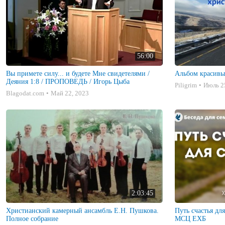
56:00
Вы примете силу... и будете Мне свидетелями /
Альбом красивы
Деяния 1:8 / ПРОПОВЕДЬ / Игорь Цыба
Piligrim
Июль 2
Blagodat.com
Май 22, 2023
2:03:45
Христианский камерный ансамбль Е.Н. Пушкова.
Путь счастья дл
Полное собрание
МСЦ ЕХБ