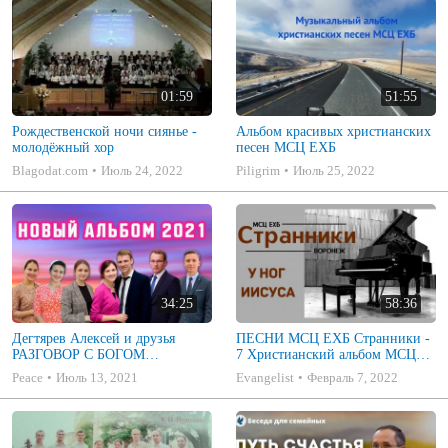
01:59
51:55
Рождественской ночи сиянье -
Альбом красивых христианских
молодёжный хор
песен МСЦ ЕХБ
Blagodat.com
Июль 24, 2022
Piligrim
Июль 25, 2022
34:25
58:36
Дегтярев Алексей и друзья
ПЕСНИ МСЦ ЕХБ Странники -
РАЗГОВОР С БОГОМ
7 Христианский альбом МСЦ
Христианские песни МСЦ ЕХБ
ЕХБ
Peace
Июль 13, 2021
Evangelist
Февраль 7, 2022
2021 (7я)