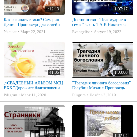
1:12:13
1:07:17
Как созидать семью? Самарин
Достоинство. "Целомудрие в
Денис. Проповеди для семейных
семье" часть 1 А.В.Никитков
МСЦ ЕХБ
Беседа для семейных МСЦ ЕХБ
Ученик
Март 22, 2021
Evangelist
Август 19, 2022
41:35
1:03:00
♫СВАДЕБНЫЙ АЛЬБОМ МСЦ
"Трагедия личного богословия"
ЕХБ "Дорожите благословением
Голубин Михаил Проповедь
- Христианские песни.
2019
Piligrim
Март 11, 2020
Piligrim
Ноябрь 3, 2019
Музыкальный диск. Псалмы
59:51
1:02:04