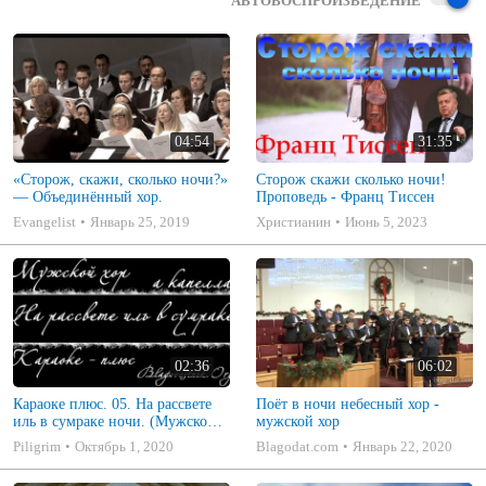
АВТОВОСПРОИЗВЕДЕНИЕ
04:54
31:35
«Сторож, скажи, сколько ночи?»
Сторож скажи сколько ночи!
— Объединённый хор.
Проповедь - Франц Тиссен
Evangelist
Январь 25, 2019
Христианин
Июнь 5, 2023
02:36
06:02
Караоке плюс. 05. На рассвете
Поёт в ночи небесный хор -
иль в сумраке ночи. (Мужской
мужской хор
хор - а капелла)
Piligrim
Октябрь 1, 2020
Blagodat.com
Январь 22, 2020