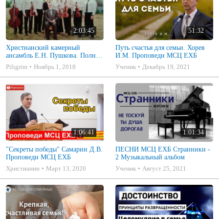
2:03:45
51:32
Христианский камерный
Путь счастья для семьи. Хорев
ансамбль Е.Н. Пушкова. Полное
И.М. Проповеди МСЦ ЕХБ
собрание
Piligrim
Ноябрь 1, 2018
Ученик
Декабрь 19, 2021
1:06:41
1:01:34
"Секреты победы" Самарин Д.В.
ПЕСНИ МСЦ ЕХБ Странники -
Проповеди МСЦ ЕХБ
2 Музыкальный альбом
Христианин
Март 13, 2020
Ученик
Август 25, 2021