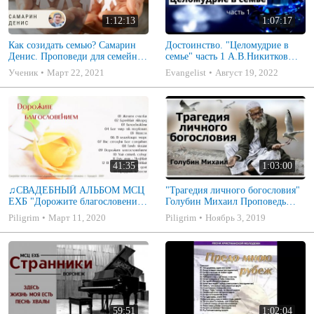
1:12:13
1:07:17
Как созидать семью? Самарин
Достоинство. "Целомудрие в
Денис. Проповеди для семейных
семье" часть 1 А.В.Никитков
МСЦ ЕХБ
Беседа для семейных МСЦ ЕХБ
Ученик
Март 22, 2021
Evangelist
Август 19, 2022
41:35
1:03:00
♫СВАДЕБНЫЙ АЛЬБОМ МСЦ
"Трагедия личного богословия"
ЕХБ "Дорожите благословением
Голубин Михаил Проповедь
- Христианские песни.
2019
Piligrim
Март 11, 2020
Piligrim
Ноябрь 3, 2019
Музыкальный диск. Псалмы
59:51
1:02:04