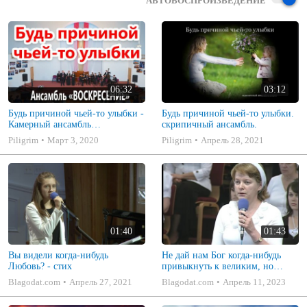
АВТОВОСПРОИЗВЕДЕНИЕ
06:32
03:12
Будь причиной чьей-то улыбки -
Будь причиной чьей-то улыбки.
Камерный ансамбль
скрипичный ансамбль.
"Воскресение"
Piligrim
Март 3, 2020
Piligrim
Апрель 28, 2021
01:40
01:43
Вы видели когда-нибудь
Не дай нам Бог когда-нибудь
Любовь? - стих
привыкнуть к великим, но
простым дарам причастия - стих
Blagodat.com
Апрель 27, 2021
Blagodat.com
Апрель 11, 2023