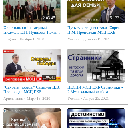
2:03:45
51:32
Христианский камерный
Путь счастья для семьи. Хорев
ансамбль Е.Н. Пушкова. Полное
И.М. Проповеди МСЦ ЕХБ
собрание
Piligrim
Ноябрь 1, 2018
Ученик
Декабрь 19, 2021
1:06:41
1:01:34
"Секреты победы" Самарин Д.В.
ПЕСНИ МСЦ ЕХБ Странники -
Проповеди МСЦ ЕХБ
2 Музыкальный альбом
Христианин
Март 13, 2020
Ученик
Август 25, 2021