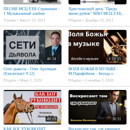
ПЕСНИ МСЦ ЕХБ Странники -
Христианский диск "Предо
1 Музыкальный альбом
мною рубеж" МХО МСЦ ЕХБ,
музыкальный альбом, пение,
Ученик
Август 25, 2021
Piligrim
Декабрь 19, 2021
музыка
46:34
1:19:55
Сети дьявола - Олег Артемьев
ВОЛЯ БОЖЬЯ В МУЗЫКЕ -
(Екклесиаст 9:12)
М.Парафейник - Беседа о
музыке 2
Piligrim
Март 2, 2020
Piligrim
Сентябрь 3, 2020
49:19
36:11
КАК БОГ РУКОВОДИТ
Воскресают там, где умирают.