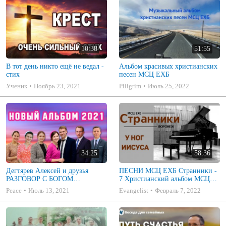
10:38
51:55
В тот день никто ещё не ведал -
Альбом красивых христианских
стих
песен МСЦ ЕХБ
Ученик
Ноябрь 23, 2021
Piligrim
Июль 25, 2022
34:25
58:36
Дегтярев Алексей и друзья
ПЕСНИ МСЦ ЕХБ Странники -
РАЗГОВОР С БОГОМ
7 Христианский альбом МСЦ
Христианские песни МСЦ ЕХБ
ЕХБ
Peace
Июль 13, 2021
Evangelist
Февраль 7, 2022
2021 (7я)