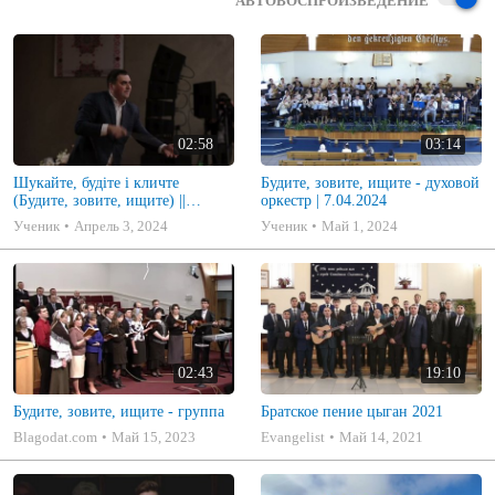
АВТОВОСПРОИЗВЕДЕНИЕ
02:58
03:14
Шукайте, будіте і кличте
Будите, зовите, ищите - духовой
(Будите, зовите, ищите) ||
оркестр | 7.04.2024
Духовий оркестр
Ученик
Апрель 3, 2024
Ученик
Май 1, 2024
02:43
19:10
Будите, зовите, ищите - группа
Братское пение цыган 2021
Blagodat.com
Май 15, 2023
Evangelist
Май 14, 2021