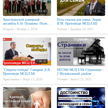
2:03:45
51:32
Христианский камерный
Путь счастья для семьи. Хорев
ансамбль Е.Н. Пушкова. Полное
И.М. Проповеди МСЦ ЕХБ
собрание
Piligrim
Ноябрь 1, 2018
Ученик
Декабрь 19, 2021
1:06:41
1:01:34
"Секреты победы" Самарин Д.В.
ПЕСНИ МСЦ ЕХБ Странники -
Проповеди МСЦ ЕХБ
2 Музыкальный альбом
Христианин
Март 13, 2020
Ученик
Август 25, 2021