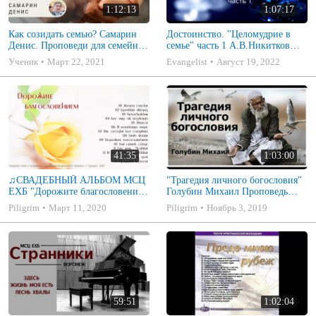
1:12:13
1:07:17
Как созидать семью? Самарин
Достоинство. "Целомудрие в
Денис. Проповеди для семейных
семье" часть 1 А.В.Никитков
МСЦ ЕХБ
Беседа для семейных МСЦ ЕХБ
Ученик
Март 22, 2021
Evangelist
Август 19, 2022
41:35
1:03:00
♫СВАДЕБНЫЙ АЛЬБОМ МСЦ
"Трагедия личного богословия"
ЕХБ "Дорожите благословением
Голубин Михаил Проповедь
- Христианские песни.
2019
Piligrim
Март 11, 2020
Piligrim
Ноябрь 3, 2019
Музыкальный диск. Псалмы
59:51
1:02:04