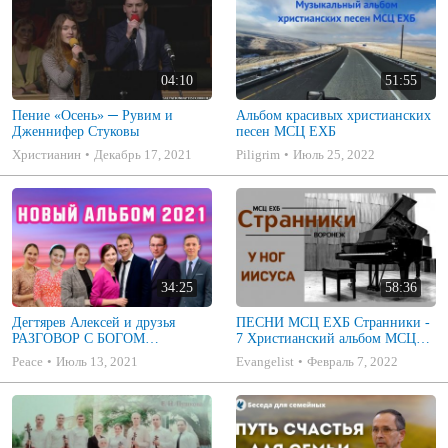
04:10
51:55
Пение «Осень» ─ Рувим и
Альбом красивых христианских
Дженнифер Стуковы
песен МСЦ ЕХБ
Христианин
Декабрь 17, 2021
Piligrim
Июль 25, 2022
34:25
58:36
Дегтярев Алексей и друзья
ПЕСНИ МСЦ ЕХБ Странники -
РАЗГОВОР С БОГОМ
7 Христианский альбом МСЦ
Христианские песни МСЦ ЕХБ
ЕХБ
Peace
Июль 13, 2021
Evangelist
Февраль 7, 2022
2021 (7я)