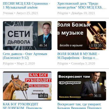
ПЕСНИ МСЦ ЕХБ Странники -
Христианский диск "Предо
1 Музыкальный альбом
мною рубеж" МХО МСЦ ЕХБ,
музыкальный альбом, пение,
Ученик
Август 25, 2021
Piligrim
Декабрь 19, 2021
музыка
46:34
1:19:55
Сети дьявола - Олег Артемьев
ВОЛЯ БОЖЬЯ В МУЗЫКЕ -
(Екклесиаст 9:12)
М.Парафейник - Беседа о
музыке 2
Piligrim
Март 2, 2020
Piligrim
Сентябрь 3, 2020
49:19
36:11
КАК БОГ РУКОВОДИТ
Воскресают там, где умирают.
ЧЕЛОВЕКОМ. Проповедь
Бальжик Вениамин Проповедь