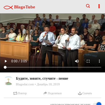
BlagoTube
Будите, зовите, стучите - пение
Blagodat.com
Декабрь 18, 2019
Повтор
Поделиться
Скачать