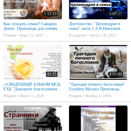
1:12:13
1:07:17
Как созидать семью? Самарин
Достоинство. "Целомудрие в
Денис. Проповеди для семейных
семье" часть 1 А.В.Никитков
МСЦ ЕХБ
Беседа для семейных МСЦ ЕХБ
Ученик
Март 22, 2021
Evangelist
Август 19, 2022
41:35
1:03:00
♫СВАДЕБНЫЙ АЛЬБОМ МСЦ
"Трагедия личного богословия"
ЕХБ "Дорожите благословением
Голубин Михаил Проповедь
- Христианские песни.
2019
Piligrim
Март 11, 2020
Piligrim
Ноябрь 3, 2019
Музыкальный диск. Псалмы