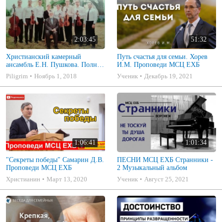
2:03:45
51:32
Христианский камерный
Путь счастья для семьи. Хорев
ансамбль Е.Н. Пушкова. Полное
И.М. Проповеди МСЦ ЕХБ
собрание
Piligrim
Ноябрь 1, 2018
Ученик
Декабрь 19, 2021
1:06:41
1:01:34
"Секреты победы" Самарин Д.В.
ПЕСНИ МСЦ ЕХБ Странники -
Проповеди МСЦ ЕХБ
2 Музыкальный альбом
Христианин
Март 13, 2020
Ученик
Август 25, 2021