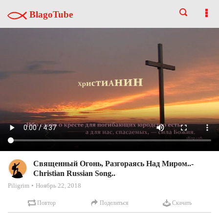
BlagoTube
Священный Огонь, Разгораясь Над Миром..-
Christian Russian Song..
Piligrim
Ноябрь 22, 2018
Повтор
Поделиться
Скачать