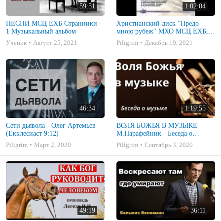
59:51
1:02:04
ПЕСНИ МСЦ ЕХБ Странники -
Христианский диск "Предо
1 Музыкальный альбом
мною рубеж" МХО МСЦ ЕХБ,
музыкальный альбом, пение,
Ученик
Август 25, 2021
Piligrim
Декабрь 19, 2021
музыка
46:34
1:19:55
Сети дьявола - Олег Артемьев
ВОЛЯ БОЖЬЯ В МУЗЫКЕ -
(Екклесиаст 9:12)
М.Парафейник - Беседа о
музыке 2
Piligrim
Март 2, 2020
Piligrim
Сентябрь 3, 2020
49:19
36:11