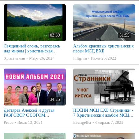
03:30
51:55
Священный огонь, разгораясь
Альбом красивых христианских
над миром | христианская
песен МСЦ ЕХБ
музыка
Христианин
Март 26, 2024
Piligrim
Июль 25, 2022
34:25
58:36
Дегтярев Алексей и друзья
ПЕСНИ МСЦ ЕХБ Странники -
РАЗГОВОР С БОГОМ
7 Христианский альбом МСЦ
Христианские песни МСЦ ЕХБ
ЕХБ
Peace
Июль 13, 2021
Evangelist
Февраль 7, 2022
2021 (7я)