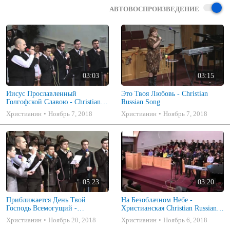
АВТОВОСПРОИЗВЕДЕНИЕ
03:03
03:15
Иисус Прославленный
Это Твоя Любовь - Christian
Голгофской Славою - Christian
Russian Song
Russian Song
Христианин
Ноябрь 7, 2018
Христианин
Ноябрь 7, 2018
05:23
03:20
Приближается День Твой
На Безоблачном Небе -
Господь Всемогущий -
Христианская Christian Russian
Христианская Christian Russian
Song
Христианин
Ноябрь 20, 2018
Христианин
Ноябрь 6, 2018
Song