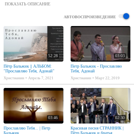
Воскресное Богослужение в церкви г. Финикс, МСЦ.  Участники: 
Эльвира, Петр, Виолетта.
АВТОВОСПРОИЗВЕДЕНИЕ
52:28
03:03
Пётр Бальжик || АЛЬБОМ:
Петр Бальжик - Прославляю
"Прославляю Тебя, Адонай"
Тебя, Адонай
Христианин
Апрель 7, 2021
Христианин
Март 22, 2019
03:46
02:30
Прославляю Тебя... | Петр
Красивая песня СТРАННИК |
Бальжик
Пётр Бальжик и братья