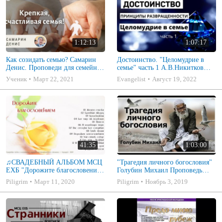
1:12:13
1:07:17
Как созидать семью? Самарин
Достоинство. "Целомудрие в
Денис. Проповеди для семейных
семье" часть 1 А.В.Никитков
МСЦ ЕХБ
Беседа для семейных МСЦ ЕХБ
Ученик
Март 22, 2021
Evangelist
Август 19, 2022
41:35
1:03:00
♫СВАДЕБНЫЙ АЛЬБОМ МСЦ
"Трагедия личного богословия"
ЕХБ "Дорожите благословением
Голубин Михаил Проповедь
- Христианские песни.
2019
Piligrim
Март 11, 2020
Piligrim
Ноябрь 3, 2019
Музыкальный диск. Псалмы