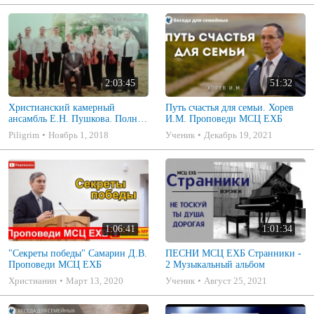
2:03:45
51:32
Христианский камерный
Путь счастья для семьи. Хорев
ансамбль Е.Н. Пушкова. Полное
И.М. Проповеди МСЦ ЕХБ
собрание
Piligrim
Ноябрь 1, 2018
Ученик
Декабрь 19, 2021
1:06:41
1:01:34
"Секреты победы" Самарин Д.В.
ПЕСНИ МСЦ ЕХБ Странники -
Проповеди МСЦ ЕХБ
2 Музыкальный альбом
Христианин
Март 13, 2020
Ученик
Август 25, 2021