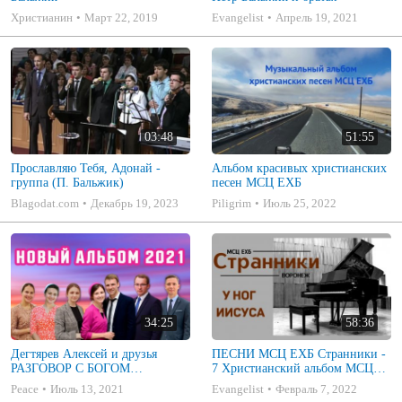
Христианин
Март 22, 2019
Evangelist
Апрель 19, 2021
03:48
51:55
Прославляю Тебя, Адонай -
Альбом красивых христианских
группа (П. Бальжик)
песен МСЦ ЕХБ
Blagodat.com
Декабрь 19, 2023
Piligrim
Июль 25, 2022
34:25
58:36
Дегтярев Алексей и друзья
ПЕСНИ МСЦ ЕХБ Странники -
РАЗГОВОР С БОГОМ
7 Христианский альбом МСЦ
Христианские песни МСЦ ЕХБ
ЕХБ
Peace
Июль 13, 2021
Evangelist
Февраль 7, 2022
2021 (7я)