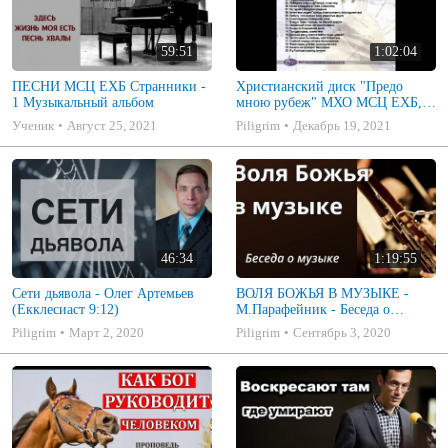
59:51
1:02:04
ПЕСНИ МСЦ ЕХБ Странники -
Христианский диск "Предо
1 Музыкальный альбом
мною рубеж" МХО МСЦ ЕХБ,
музыкальный альбом, пение,
Ученик
Август 25, 2021
Piligrim
Декабрь 19, 2021
музыка
46:34
1:19:55
Сети дьявола - Олег Артемьев
ВОЛЯ БОЖЬЯ В МУЗЫКЕ -
(Екклесиаст 9:12)
М.Парафейник - Беседа о
музыке 2
Piligrim
Март 2, 2020
Piligrim
Сентябрь 3, 2020