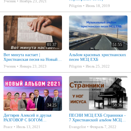
Ученик
Ноябрь 23, 2021
Piligrim
Июнь 18, 2019
01:37
51:55
Вот минута настает |
Альбом красивых христианских
Христианская песня на Новый
песен МСЦ ЕХБ
год | Гармония
Ученик
Январь 23, 2023
Piligrim
Июль 25, 2022
34:25
58:36
Дегтярев Алексей и друзья
ПЕСНИ МСЦ ЕХБ Странники -
РАЗГОВОР С БОГОМ
7 Христианский альбом МСЦ
Христианские песни МСЦ ЕХБ
ЕХБ
Peace
Июль 13, 2021
Evangelist
Февраль 7, 2022
2021 (7я)