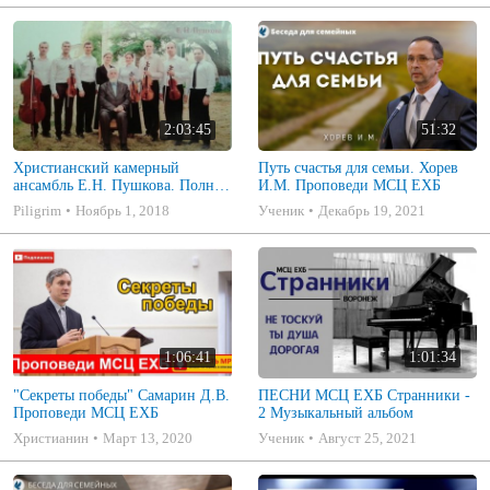
2:03:45
51:32
Христианский камерный
Путь счастья для семьи. Хорев
ансамбль Е.Н. Пушкова. Полное
И.М. Проповеди МСЦ ЕХБ
собрание
Piligrim
Ноябрь 1, 2018
Ученик
Декабрь 19, 2021
1:06:41
1:01:34
"Секреты победы" Самарин Д.В.
ПЕСНИ МСЦ ЕХБ Странники -
Проповеди МСЦ ЕХБ
2 Музыкальный альбом
Христианин
Март 13, 2020
Ученик
Август 25, 2021