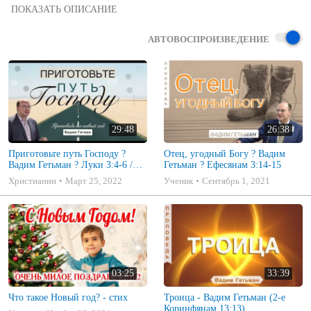
Проповедь на новый год

Церковь Возрождение Federal Way, WA 2017 12 31

#Проповедь #ВадимГетьман #КаплиСота 

АВТОВОСПРОИЗВЕДЕНИЕ
8. Наконец, братия мои, что только истинно, что честно, что 
справедливо, что чисто, что любезно, что достославно, что только 
добродетель и похвала, о том помышляйте.

9. Чему вы научились, что приняли и слышали и видели во мне, то 
исполняйте, — и Бог мира будет с вами.

(Послание к Филиппийцам 
4:8
,9)

29:48
26:38
Приготовьте путь Господу ?
Отец, угодный Богу ? Вадим
Вадим Гетьман ? Луки 3:4-6 /
Гетьман ? Ефесянам 3:14-15
проповедь на Новий Год
Христианин
Март 25, 2022
Ученик
Сентябрь 1, 2021
03:25
33:39
Что такое Новый год? - стих
Троица - Вадим Гетьман (2-е
Коринфянам 13:13)