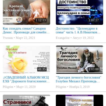
1:12:13
1:07:17
Как созидать семью? Самарин
Достоинство. "Целомудрие в
Денис. Проповеди для семейных
семье" часть 1 А.В.Никитков
МСЦ ЕХБ
Беседа для семейных МСЦ ЕХБ
Ученик
Март 22, 2021
Evangelist
Август 19, 2022
41:35
1:03:00
♫СВАДЕБНЫЙ АЛЬБОМ МСЦ
"Трагедия личного богословия"
ЕХБ "Дорожите благословением
Голубин Михаил Проповедь
- Христианские песни.
2019
Piligrim
Март 11, 2020
Piligrim
Ноябрь 3, 2019
Музыкальный диск. Псалмы