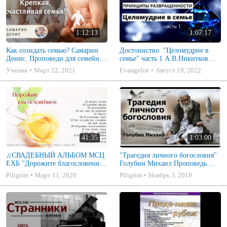
1:12:13
1:07:17
Как созидать семью? Самарин
Достоинство. "Целомудрие в
Денис. Проповеди для семейных
семье" часть 1 А.В.Никитков
МСЦ ЕХБ
Беседа для семейных МСЦ ЕХБ
Ученик
Март 22, 2021
Evangelist
Август 19, 2022
41:35
1:03:00
♫СВАДЕБНЫЙ АЛЬБОМ МСЦ
"Трагедия личного богословия"
ЕХБ "Дорожите благословением
Голубин Михаил Проповедь
- Христианские песни.
2019
Piligrim
Март 11, 2020
Piligrim
Ноябрь 3, 2019
Музыкальный диск. Псалмы