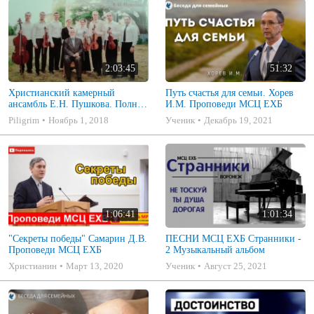
2:03:45
51:32
Христианский камерный
Путь счастья для семьи. Хорев
ансамбль Е.Н. Пушкова. Полное
И.М. Проповеди МСЦ ЕХБ
собрание
Piligrim
Ноябрь 1, 2018
Ученик
Декабрь 19, 2021
1:06:41
1:01:34
"Секреты победы" Самарин Д.В.
ПЕСНИ МСЦ ЕХБ Странники -
Проповеди МСЦ ЕХБ
2 Музыкальный альбом
Христианин
Март 13, 2020
Ученик
Август 25, 2021