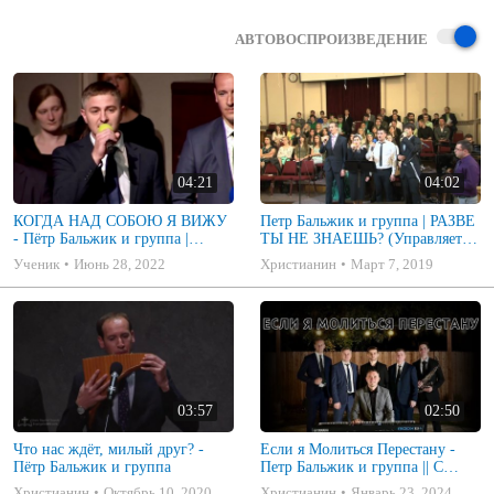
АВТОВОСПРОИЗВЕДЕНИЕ
04:21
04:02
КОГДА НАД СОБОЮ Я ВИЖУ
Петр Бальжик и группа | РАЗВЕ
- Пётр Бальжик и группа |
ТЫ НЕ ЗНАЕШЬ? (Управляет
«Молодежная конференция
Вселенной Бог)
Ученик
Июнь 28, 2022
Христианин
Март 7, 2019
2022»
03:57
02:50
Что нас ждёт, милый друг? -
Если я Молиться Перестану -
Пётр Бальжик и группа
Петр Бальжик и группа || С
Новым 2024 годом!
Христианин
Октябрь 10, 2020
Христианин
Январь 23, 2024