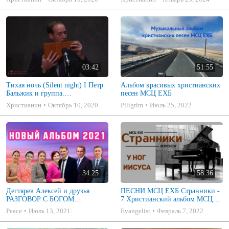
03:42
51:55
Тихая ночь (Silent night) I Петр
Альбом красивых христианских
Бальжик и группа.
песен МСЦ ЕХБ
Инструментальное
Христианин
Октябрь 10, 2020
Piligrim
Июль 25, 2022
произведение
34:25
58:36
Дегтярев Алексей и друзья
ПЕСНИ МСЦ ЕХБ Странники -
РАЗГОВОР С БОГОМ
7 Христианский альбом МСЦ
Христианские песни МСЦ ЕХБ
ЕХБ
Peace
Июль 13, 2021
Evangelist
Февраль 7, 2022
2021 (7я)