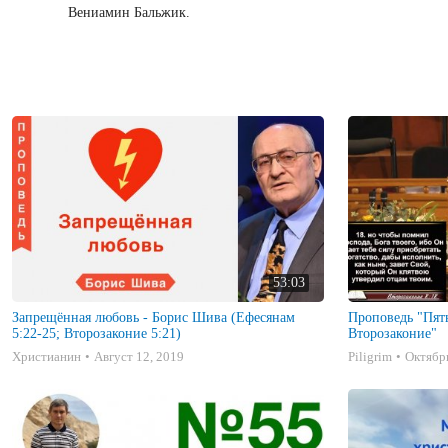
Вениамин Бальжик.
53:03
Запрещённая любовь - Борис Шива (Ефесянам
Проповедь "Пят
5:22-25; Второзаконие 5:21)
Второзаконие"
Христианин
Август 12, 2019
Piligrim
Октябрь