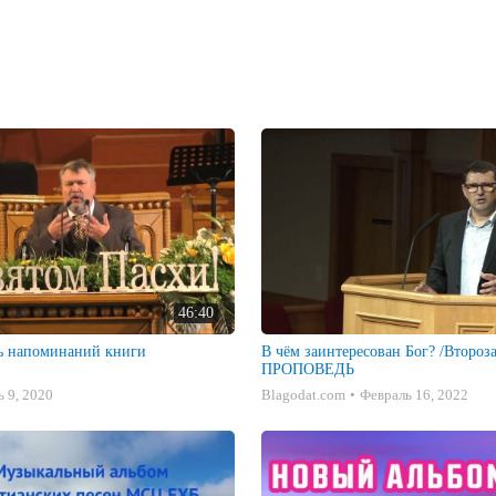
46:40
ь напоминаний книги
В чём заинтересован Бог? /Второза
ПРОПОВЕДЬ
 9, 2020
Blagodat.com
Февраль 16, 2022