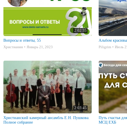
2:02:55
Вопросы и ответы, 55
Альбом красивы
Христианин
Январь 21, 2023
Piligrim
Июль 2
2:03:45
Христианский камерный ансамбль Е.Н. Пушкова.
Путь счастья дл
Полное собрание
МСЦ ЕХБ