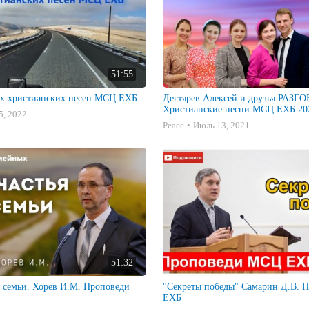
51:55
х христианских песен МСЦ ЕХБ
Дегтярев Алексей и друзья РАЗ
Христианские песни МСЦ ЕХБ 202
5, 2022
Peace
Июль 13, 2021
51:32
я семьи. Хорев И.М. Проповеди
"Секреты победы" Самарин Д.В. Проповеди МСЦ
ЕХБ