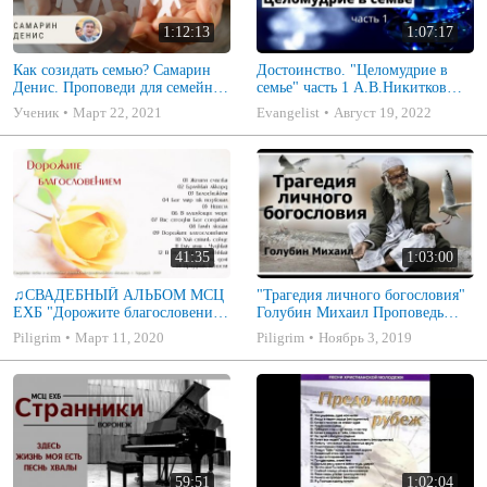
1:12:13
1:07:17
Как созидать семью? Самарин
Достоинство. "Целомудрие в
Денис. Проповеди для семейных
семье" часть 1 А.В.Никитков
МСЦ ЕХБ
Беседа для семейных МСЦ ЕХБ
Ученик
Март 22, 2021
Evangelist
Август 19, 2022
41:35
1:03:00
♫СВАДЕБНЫЙ АЛЬБОМ МСЦ
"Трагедия личного богословия"
ЕХБ "Дорожите благословением
Голубин Михаил Проповедь
- Христианские песни.
2019
Piligrim
Март 11, 2020
Piligrim
Ноябрь 3, 2019
Музыкальный диск. Псалмы
59:51
1:02:04