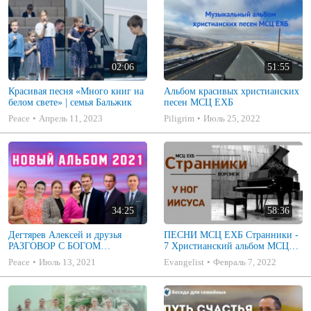
02:06
51:55
Красивая песня «Много книг на
Альбом красивых христианских
белом свете» | семья Бальжик
песен МСЦ ЕХБ
Peace
Апрель 11, 2023
Piligrim
Июль 25, 2022
34:25
58:36
Дегтярев Алексей и друзья
ПЕСНИ МСЦ ЕХБ Странники -
РАЗГОВОР С БОГОМ
7 Христианский альбом МСЦ
Христианские песни МСЦ ЕХБ
ЕХБ
Peace
Июль 13, 2021
Evangelist
Февраль 7, 2022
2021 (7я)