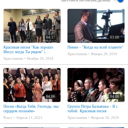
АВТОВОСПРОИЗВЕДЕНИЕ
04:17
03:00
Красивая песня "Как хорошо
Пение - "Когда на всей планете"
Иисус когда Ты рядом" |
Христианин
Январь 28, 2019
Русавуки
Христианин
Ноябрь 20, 2018
04:06
04:00
Песня «Когда Тебя, Господь, мы
Группа Петра Бальжика - Я с
сердцем познаём»
тобой. Красивая песня
Peace
Апрель 11, 2023
Христианин
Февраль 26, 2019