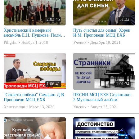
2:03:45
51:32
Христианский камерный
Путь счастья для семьи. Хорев
ансамбль Е.Н. Пушкова. Полное
И.М. Проповеди МСЦ ЕХБ
собрание
Piligrim
Ноябрь 1, 2018
Ученик
Декабрь 19, 2021
1:06:41
1:01:34
"Секреты победы" Самарин Д.В.
ПЕСНИ МСЦ ЕХБ Странники -
Проповеди МСЦ ЕХБ
2 Музыкальный альбом
Христианин
Март 13, 2020
Ученик
Август 25, 2021