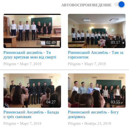
АВТОВОСПРОИЗВЕДЕНИЕ
02:49
03:17
Рівненський ансамбль - Ти
Рівненський Ансамбль - Там за
душу врятував мою від смерті
горизонтом
Piligrim
Март 7, 2019
Piligrim
Март 7, 2019
04:27
03:55
Рівненський Ансамбль - Балада
Рівненський ансамбль - Богу
о трёх сыновьях
довіряюсь
Piligrim
Март 7, 2019
Piligrim
Ноябрь 23, 2018