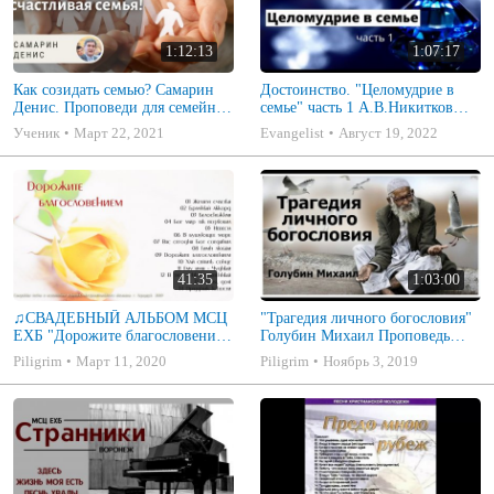
1:12:13
1:07:17
Как созидать семью? Самарин
Достоинство. "Целомудрие в
Денис. Проповеди для семейных
семье" часть 1 А.В.Никитков
МСЦ ЕХБ
Беседа для семейных МСЦ ЕХБ
Ученик
Март 22, 2021
Evangelist
Август 19, 2022
41:35
1:03:00
♫СВАДЕБНЫЙ АЛЬБОМ МСЦ
"Трагедия личного богословия"
ЕХБ "Дорожите благословением
Голубин Михаил Проповедь
- Христианские песни.
2019
Piligrim
Март 11, 2020
Piligrim
Ноябрь 3, 2019
Музыкальный диск. Псалмы