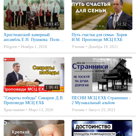
2:03:45
51:32
Христианский камерный
Путь счастья для семьи. Хорев
ансамбль Е.Н. Пушкова. Полное
И.М. Проповеди МСЦ ЕХБ
собрание
Piligrim
Ноябрь 1, 2018
Ученик
Декабрь 19, 2021
1:06:41
1:01:34
"Секреты победы" Самарин Д.В.
ПЕСНИ МСЦ ЕХБ Странники -
Проповеди МСЦ ЕХБ
2 Музыкальный альбом
Христианин
Март 13, 2020
Ученик
Август 25, 2021