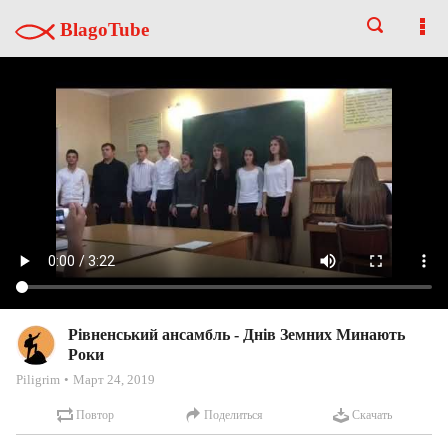
BlagoTube
Рівненський ансамбль - Днів Земних Минають
Роки
Piligrim
Март 24, 2019
Повтор
Поделиться
Скачать