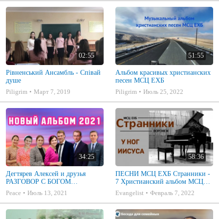
02:55
51:55
Рівненський Ансамбль - Співай
Альбом красивых христианских
душе
песен МСЦ ЕХБ
Piligrim
Март 7, 2019
Piligrim
Июль 25, 2022
34:25
58:36
Дегтярев Алексей и друзья
ПЕСНИ МСЦ ЕХБ Странники -
РАЗГОВОР С БОГОМ
7 Христианский альбом МСЦ
Христианские песни МСЦ ЕХБ
ЕХБ
Peace
Июль 13, 2021
Evangelist
Февраль 7, 2022
2021 (7я)