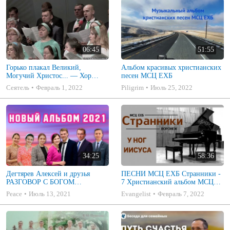
06:45
51:55
Горько плакал Великий,
Альбом красивых христианских
Могучий Христос... — Хор
песен МСЦ ЕХБ
«Глория»
Сеятель
Февраль 1, 2022
Piligrim
Июль 25, 2022
34:25
58:36
Дегтярев Алексей и друзья
ПЕСНИ МСЦ ЕХБ Странники -
РАЗГОВОР С БОГОМ
7 Христианский альбом МСЦ
Христианские песни МСЦ ЕХБ
ЕХБ
Peace
Июль 13, 2021
Evangelist
Февраль 7, 2022
2021 (7я)