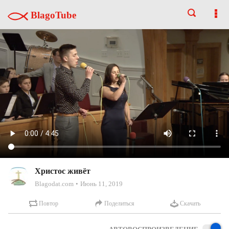
BlagoTube
Христос живёт
Blagodat.com
Июнь 11, 2019
Повтор
Поделиться
Скачать