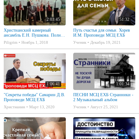
2:03:45
51:32
Христианский камерный
Путь счастья для семьи. Хорев
ансамбль Е.Н. Пушкова. Полное
И.М. Проповеди МСЦ ЕХБ
собрание
Piligrim
Ноябрь 1, 2018
Ученик
Декабрь 19, 2021
1:06:41
1:01:34
"Секреты победы" Самарин Д.В.
ПЕСНИ МСЦ ЕХБ Странники -
Проповеди МСЦ ЕХБ
2 Музыкальный альбом
Христианин
Март 13, 2020
Ученик
Август 25, 2021