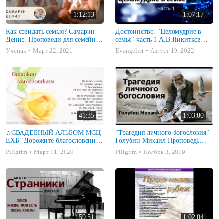
1:12:13
1:07:17
Как созидать семью? Самарин
Достоинство. "Целомудрие в
Денис. Проповеди для семейных
семье" часть 1 А.В.Никитков
МСЦ ЕХБ
Беседа для семейных МСЦ ЕХБ
Ученик
Март 22, 2021
Evangelist
Август 19, 2022
41:35
1:03:00
♫СВАДЕБНЫЙ АЛЬБОМ МСЦ
"Трагедия личного богословия"
ЕХБ "Дорожите благословением
Голубин Михаил Проповедь
- Христианские песни.
2019
Piligrim
Март 11, 2020
Piligrim
Ноябрь 3, 2019
Музыкальный диск. Псалмы
59:51
1:02:04