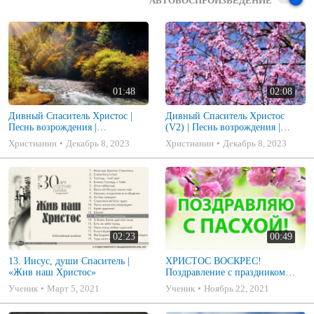
АВТОВОСПРОИЗВЕДЕНИЕ
01:48
02:08
Дивный Спаситель Христос |
Дивный Спаситель Христос
Песнь возрождения |
(V2) | Песнь возрождения |
христианская музыка
христианская музыка
Христианин
Декабрь 8, 2023
Христианин
Декабрь 8, 2023
02:23
00:49
13. Иисус, души Спаситель |
ХРИСТОС ВОСКРЕС!
«Жив наш Христос»
Поздравление с праздником
Пасхи!
Ученик
Март 5, 2021
Ученик
Ноябрь 22, 2021