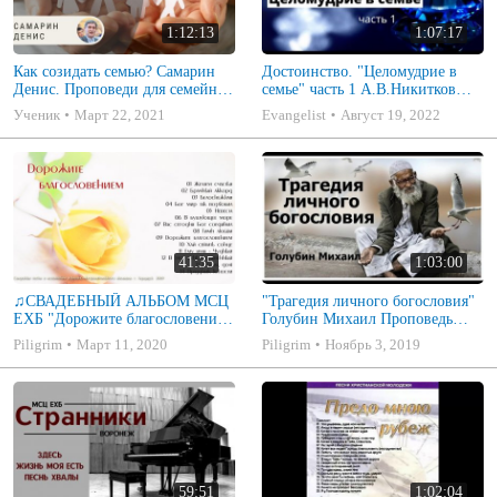
1:12:13
1:07:17
Как созидать семью? Самарин
Достоинство. "Целомудрие в
Денис. Проповеди для семейных
семье" часть 1 А.В.Никитков
МСЦ ЕХБ
Беседа для семейных МСЦ ЕХБ
Ученик
Март 22, 2021
Evangelist
Август 19, 2022
41:35
1:03:00
♫СВАДЕБНЫЙ АЛЬБОМ МСЦ
"Трагедия личного богословия"
ЕХБ "Дорожите благословением
Голубин Михаил Проповедь
- Христианские песни.
2019
Piligrim
Март 11, 2020
Piligrim
Ноябрь 3, 2019
Музыкальный диск. Псалмы
59:51
1:02:04