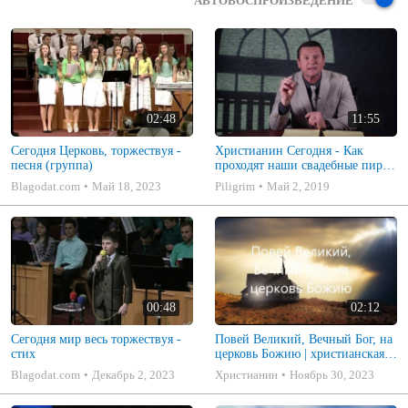
АВТОВОСПРОИЗВЕДЕНИЕ
02:48
11:55
Сегодня Церковь, торжествуя -
Христианин Сегодня - Как
песня (группа)
проходят наши свадебные пиры
- 14 Выпуск
Blagodat.com
Май 18, 2023
Piligrim
Май 2, 2019
00:48
02:12
Сегодня мир весь торжествуя -
Повей Великий, Вечный Бог, на
стих
церковь Божию | христианская
музыка | Песнь возрождения
Blagodat.com
Декабрь 2, 2023
Христианин
Ноябрь 30, 2023