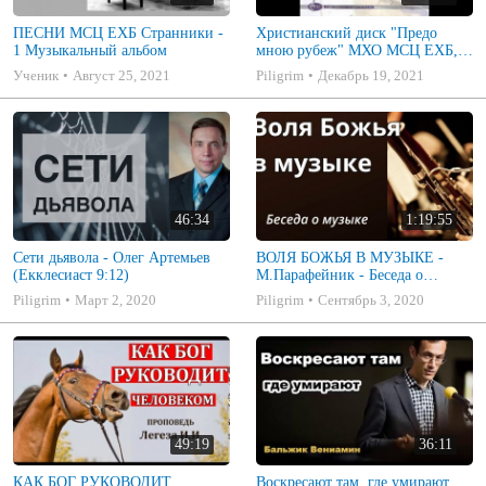
ПЕСНИ МСЦ ЕХБ Странники -
Христианский диск "Предо
1 Музыкальный альбом
мною рубеж" МХО МСЦ ЕХБ,
музыкальный альбом, пение,
Ученик
Август 25, 2021
Piligrim
Декабрь 19, 2021
музыка
46:34
1:19:55
Сети дьявола - Олег Артемьев
ВОЛЯ БОЖЬЯ В МУЗЫКЕ -
(Екклесиаст 9:12)
М.Парафейник - Беседа о
музыке 2
Piligrim
Март 2, 2020
Piligrim
Сентябрь 3, 2020
49:19
36:11
КАК БОГ РУКОВОДИТ
Воскресают там, где умирают.