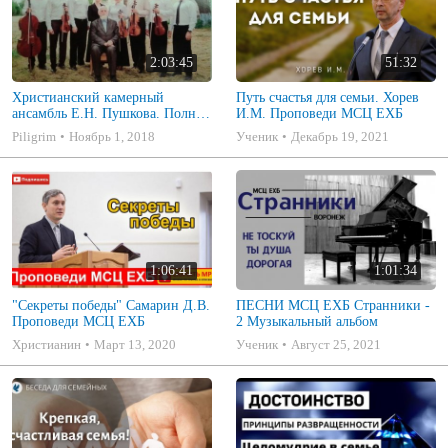
2:03:45
51:32
Христианский камерный
Путь счастья для семьи. Хорев
ансамбль Е.Н. Пушкова. Полное
И.М. Проповеди МСЦ ЕХБ
собрание
Piligrim
Ноябрь 1, 2018
Ученик
Декабрь 19, 2021
1:06:41
1:01:34
"Секреты победы" Самарин Д.В.
ПЕСНИ МСЦ ЕХБ Странники -
Проповеди МСЦ ЕХБ
2 Музыкальный альбом
Христианин
Март 13, 2020
Ученик
Август 25, 2021