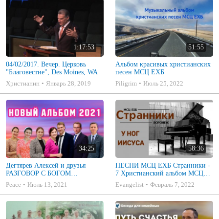
1:17:53
51:55
04/02/2017. Вечер. Церковь
Альбом красивых христианских
"Благовестие", Des Moines, WA
песен МСЦ ЕХБ
Христианин
Январь 28, 2019
Piligrim
Июль 25, 2022
34:25
58:36
Дегтярев Алексей и друзья
ПЕСНИ МСЦ ЕХБ Странники -
РАЗГОВОР С БОГОМ
7 Христианский альбом МСЦ
Христианские песни МСЦ ЕХБ
ЕХБ
Peace
Июль 13, 2021
Evangelist
Февраль 7, 2022
2021 (7я)