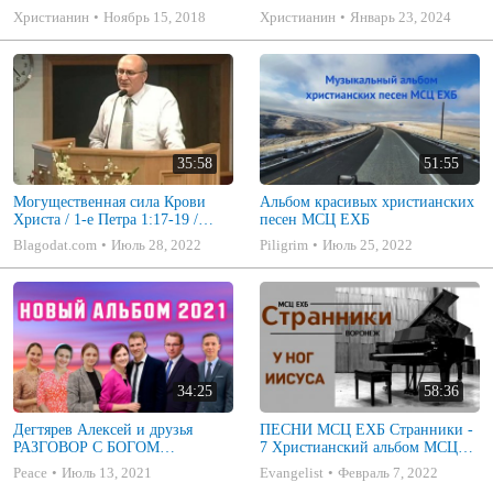
Б.В.Шива
1:15-19
Христианин
Ноябрь 15, 2018
Христианин
Январь 23, 2024
35:58
51:55
Могущественная сила Крови
Альбом красивых христианских
Христа / 1-е Петра 1:17-19 /
песен МСЦ ЕХБ
ПРОПОВЕДЬ / Борис Шива
Blagodat.com
Июль 28, 2022
Piligrim
Июль 25, 2022
34:25
58:36
Дегтярев Алексей и друзья
ПЕСНИ МСЦ ЕХБ Странники -
РАЗГОВОР С БОГОМ
7 Христианский альбом МСЦ
Христианские песни МСЦ ЕХБ
ЕХБ
Peace
Июль 13, 2021
Evangelist
Февраль 7, 2022
2021 (7я)