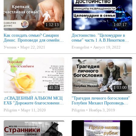
1:12:13
1:07:17
Как созидать семью? Самарин
Достоинство. "Целомудрие в
Денис. Проповеди для семейных
семье" часть 1 А.В.Никитков
МСЦ ЕХБ
Беседа для семейных МСЦ ЕХБ
Ученик
Март 22, 2021
Evangelist
Август 19, 2022
41:35
1:03:00
♫СВАДЕБНЫЙ АЛЬБОМ МСЦ
"Трагедия личного богословия"
ЕХБ "Дорожите благословением
Голубин Михаил Проповедь
- Христианские песни.
2019
Piligrim
Март 11, 2020
Piligrim
Ноябрь 3, 2019
Музыкальный диск. Псалмы