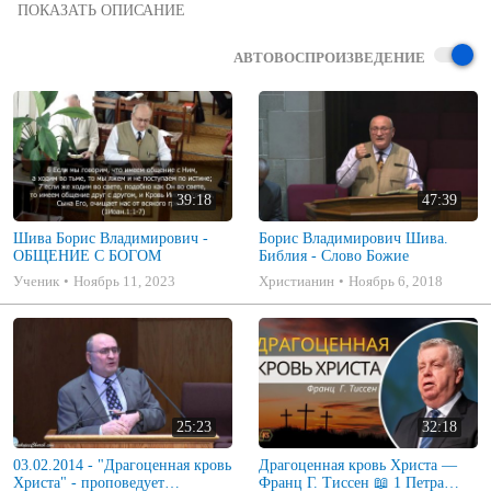
Славянская Церковь ЕХБ, Elkhart Indiana - проповеди
АВТОВОСПРОИЗВЕДЕНИЕ
39:18
47:39
Шива Борис Владимирович -
Борис Владимирович Шива.
ОБЩЕНИЕ С БОГОМ
Библия - Слово Божие
Ученик
Ноябрь 11, 2023
Христианин
Ноябрь 6, 2018
25:23
32:18
03.02.2014 - "Драгоценная кровь
Драгоценная кровь Христа —
Христа" - проповедует
Франц Г. Тиссен 📖 1 Петра