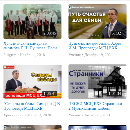
2:03:45
51:32
Христианский камерный
Путь счастья для семьи. Хорев
ансамбль Е.Н. Пушкова. Полное
И.М. Проповеди МСЦ ЕХБ
собрание
Piligrim
Ноябрь 1, 2018
Ученик
Декабрь 19, 2021
1:06:41
1:01:34
"Секреты победы" Самарин Д.В.
ПЕСНИ МСЦ ЕХБ Странники -
Проповеди МСЦ ЕХБ
2 Музыкальный альбом
Христианин
Март 13, 2020
Ученик
Август 25, 2021