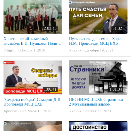
2:03:45
51:32
Христианский камерный
Путь счастья для семьи. Хорев
ансамбль Е.Н. Пушкова. Полное
И.М. Проповеди МСЦ ЕХБ
собрание
Piligrim
Ноябрь 1, 2018
Ученик
Декабрь 19, 2021
1:06:41
1:01:34
"Секреты победы" Самарин Д.В.
ПЕСНИ МСЦ ЕХБ Странники -
Проповеди МСЦ ЕХБ
2 Музыкальный альбом
Христианин
Март 13, 2020
Ученик
Август 25, 2021