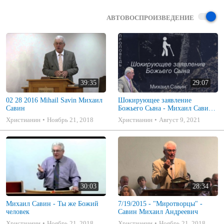
АВТОВОСПРОИЗВЕДЕНИЕ
39:35
29:07
02 28 2016 Mihail Savin Михаил
Шокирующее заявление
Савин
Божьего Сына - Михаил Савин
(Иоанна 9:39)
Христианин
Ноябрь 21, 2018
Христианин
Август 9, 2021
30:03
28:34
Михаил Савин - Ты же Божий
7/19/2015 - "Миротворцы" -
человек
Савин Михаил Андреевич
Христианин
Ноябрь 21, 2018
Христианин
Ноябрь 21, 2018