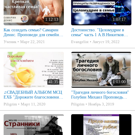
1:12:13
1:07:17
Как созидать семью? Самарин
Достоинство. "Целомудрие в
Денис. Проповеди для семейных
семье" часть 1 А.В.Никитков
МСЦ ЕХБ
Беседа для семейных МСЦ ЕХБ
Ученик
Март 22, 2021
Evangelist
Август 19, 2022
41:35
1:03:00
♫СВАДЕБНЫЙ АЛЬБОМ МСЦ
"Трагедия личного богословия"
ЕХБ "Дорожите благословением
Голубин Михаил Проповедь
- Христианские песни.
2019
Piligrim
Март 11, 2020
Piligrim
Ноябрь 3, 2019
Музыкальный диск. Псалмы