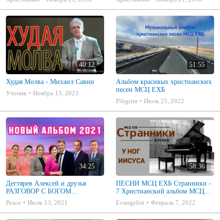
40:12
51:55
Худая Молва - Михаил Савин
Альбом красивых христианских
песен МСЦ ЕХБ
Ученик
Ноябрь 13, 2023
Piligrim
Июль 25, 2022
34:25
58:36
Дегтярев Алексей и друзья
ПЕСНИ МСЦ ЕХБ Странники -
РАЗГОВОР С БОГОМ
7 Христианский альбом МСЦ
Христианские песни МСЦ ЕХБ
ЕХБ
Peace
Июль 13, 2021
Evangelist
Февраль 7, 2022
2021 (7я)