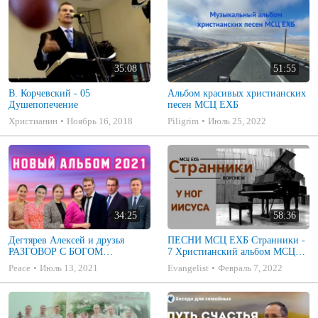
35:08
51:55
В. Корчевский - 05
Альбом красивых христианских
Душепопечение
песен МСЦ ЕХБ
Христианин
Ноябрь 16, 2018
Piligrim
Июль 25, 2022
34:25
58:36
Дегтярев Алексей и друзья
ПЕСНИ МСЦ ЕХБ Странники -
РАЗГОВОР С БОГОМ
7 Христианский альбом МСЦ
Христианские песни МСЦ ЕХБ
ЕХБ
Peace
Июль 13, 2021
Evangelist
Февраль 7, 2022
2021 (7я)