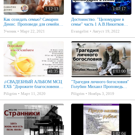
1:12:13
1:07:17
Как созидать семью? Самарин
Достоинство. "Целомудрие в
Денис. Проповеди для семейных
семье" часть 1 А.В.Никитков
МСЦ ЕХБ
Беседа для семейных МСЦ ЕХБ
Ученик
Март 22, 2021
Evangelist
Август 19, 2022
41:35
1:03:00
♫СВАДЕБНЫЙ АЛЬБОМ МСЦ
"Трагедия личного богословия"
ЕХБ "Дорожите благословением
Голубин Михаил Проповедь
- Христианские песни.
2019
Piligrim
Март 11, 2020
Piligrim
Ноябрь 3, 2019
Музыкальный диск. Псалмы
59:51
1:02:04