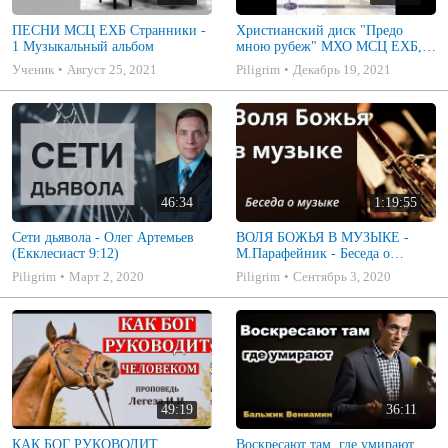
ПЕСНИ МСЦ ЕХБ Странники -
Христианский диск "Предо
1 Музыкальный альбом
мною рубеж" МХО МСЦ ЕХБ,
музыкальный альбом, пение,
Ученик
Август 25, 2021
Piligrim
Декабрь 19, 2021
музыка
46:34
1:19:55
Сети дьявола - Олег Артемьев
ВОЛЯ БОЖЬЯ В МУЗЫКЕ -
(Екклесиаст 9:12)
М.Парафейник - Беседа о
музыке 2
Piligrim
Март 2, 2020
Piligrim
Сентябрь 3, 2020
49:19
36:11
КАК БОГ РУКОВОДИТ
Воскресают там, где умирают.