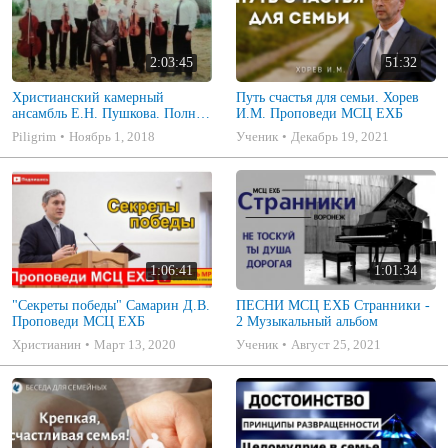
2:03:45
51:32
Христианский камерный
Путь счастья для семьи. Хорев
ансамбль Е.Н. Пушкова. Полное
И.М. Проповеди МСЦ ЕХБ
собрание
Piligrim
Ноябрь 1, 2018
Ученик
Декабрь 19, 2021
1:06:41
1:01:34
"Секреты победы" Самарин Д.В.
ПЕСНИ МСЦ ЕХБ Странники -
Проповеди МСЦ ЕХБ
2 Музыкальный альбом
Христианин
Март 13, 2020
Ученик
Август 25, 2021