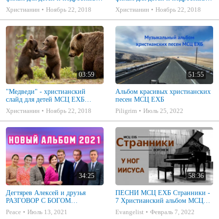
(МСЦ ЕХБ) слушать онлайн
(МСЦ ЕХБ) слушать онлайн
Христианин
Ноябрь 22, 2018
Христианин
Ноябрь 22, 2018
03:59
51:55
"Медведи" - христианский
Альбом красивых христианских
слайд для детей МСЦ ЕХБ
песен МСЦ ЕХБ
слушать онлайн
Христианин
Ноябрь 22, 2018
Piligrim
Июль 25, 2022
34:25
58:36
Дегтярев Алексей и друзья
ПЕСНИ МСЦ ЕХБ Странники -
РАЗГОВОР С БОГОМ
7 Христианский альбом МСЦ
Христианские песни МСЦ ЕХБ
ЕХБ
Peace
Июль 13, 2021
Evangelist
Февраль 7, 2022
2021 (7я)