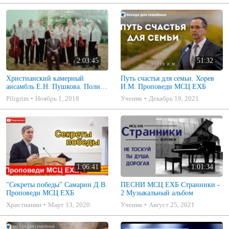
2:03:45
51:32
Христианский камерный
Путь счастья для семьи. Хорев
ансамбль Е.Н. Пушкова. Полное
И.М. Проповеди МСЦ ЕХБ
собрание
Piligrim
Ноябрь 1, 2018
Ученик
Декабрь 19, 2021
1:06:41
1:01:34
"Секреты победы" Самарин Д.В.
ПЕСНИ МСЦ ЕХБ Странники -
Проповеди МСЦ ЕХБ
2 Музыкальный альбом
Христианин
Март 13, 2020
Ученик
Август 25, 2021