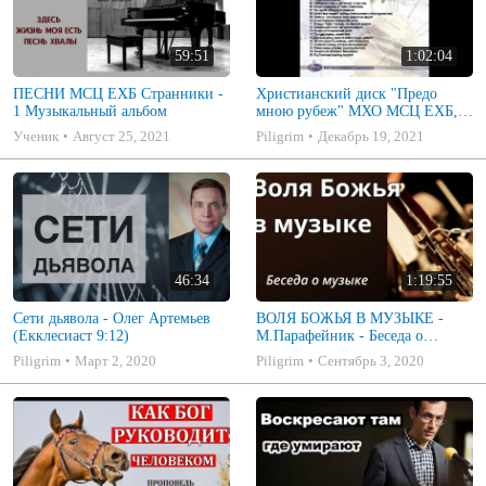
59:51
1:02:04
ПЕСНИ МСЦ ЕХБ Странники -
Христианский диск "Предо
1 Музыкальный альбом
мною рубеж" МХО МСЦ ЕХБ,
музыкальный альбом, пение,
Ученик
Август 25, 2021
Piligrim
Декабрь 19, 2021
музыка
46:34
1:19:55
Сети дьявола - Олег Артемьев
ВОЛЯ БОЖЬЯ В МУЗЫКЕ -
(Екклесиаст 9:12)
М.Парафейник - Беседа о
музыке 2
Piligrim
Март 2, 2020
Piligrim
Сентябрь 3, 2020