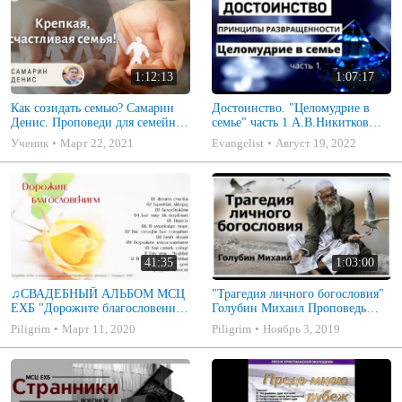
1:12:13
1:07:17
Как созидать семью? Самарин
Достоинство. "Целомудрие в
Денис. Проповеди для семейных
семье" часть 1 А.В.Никитков
МСЦ ЕХБ
Беседа для семейных МСЦ ЕХБ
Ученик
Март 22, 2021
Evangelist
Август 19, 2022
41:35
1:03:00
♫СВАДЕБНЫЙ АЛЬБОМ МСЦ
"Трагедия личного богословия"
ЕХБ "Дорожите благословением
Голубин Михаил Проповедь
- Христианские песни.
2019
Piligrim
Март 11, 2020
Piligrim
Ноябрь 3, 2019
Музыкальный диск. Псалмы