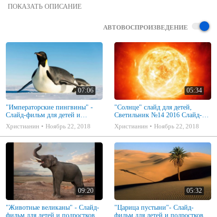
Христианский рассказ для детей дошкольного и школьного 
возраста, для подростков - о луне. Христианское воспитание детей. 
Поучительные рассказы для верующих. МСЦ ЕХБ. Рассказы 2017 
АВТОВОСПРОИЗВЕДЕНИЕ
года
07:06
05:34
"Императорские пингвины" -
"Солнце" слайд для детей,
Слайд-фильм для детей и
Светильник №14 2016 Слайд-
подростков (МСЦ ЕХБ) слушать
фильм (МСЦ ЕХБ) слушать
Христианин
Ноябрь 22, 2018
Христианин
Ноябрь 22, 2018
онлайн
онлайн
09:20
05:32
"Животные великаны" - Слайд-
"Царица пустыни"- Слайд-
фильм для детей и подростков
фильм для детей и подростков