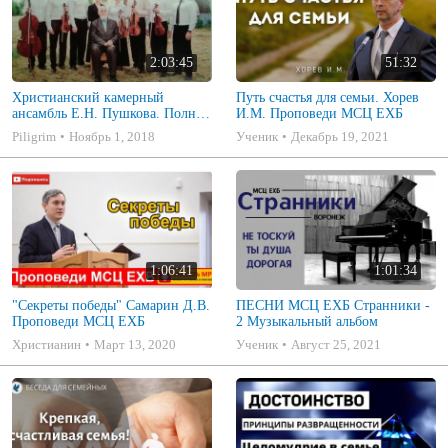
2:03:45
51:32
Христианский камерный
Путь счастья для семьи. Хорев
ансамбль Е.Н. Пушкова. Полное
И.М. Проповеди МСЦ ЕХБ
собрание
Piligrim
Ноябрь 1, 2018
Ученик
Декабрь 19, 2021
1:06:41
1:01:34
"Секреты победы" Самарин Д.В.
ПЕСНИ МСЦ ЕХБ Странники -
Проповеди МСЦ ЕХБ
2 Музыкальный альбом
Христианин
Март 13, 2020
Ученик
Август 25, 2021