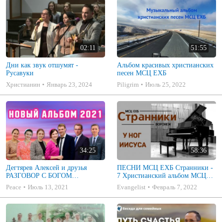
02:11
51:55
Дни как звук отшумят -
Альбом красивых христианских
Русавуки
песен МСЦ ЕХБ
Христианин
Январь 23, 2024
Piligrim
Июль 25, 2022
34:25
58:36
Дегтярев Алексей и друзья
ПЕСНИ МСЦ ЕХБ Странники -
РАЗГОВОР С БОГОМ
7 Христианский альбом МСЦ
Христианские песни МСЦ ЕХБ
ЕХБ
Peace
Июль 13, 2021
Evangelist
Февраль 7, 2022
2021 (7я)