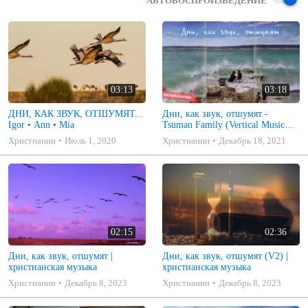
АВТОВОСПРОИЗВЕДЕНИЕ
03:13
03:18
ДНИ, КАК ЗВУК, ОТШУМЯТ...
Дни, как звук, отшумят -
Igor • Ann • Mia
Tsuman Family (Vertical Music
Video)
Христианин
Июль 1, 2020
Христианин
Декабрь 18, 2021
02:15
02:36
Дни, как звук, отшумят |
Дни, как звук, отшумят (V2) |
христианская музыка
христианская музыка
Христианин
Декабрь 8, 2023
Христианин
Декабрь 8, 2023