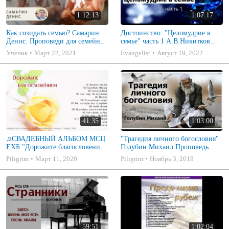
1:12:13
1:07:17
Как созидать семью? Самарин
Достоинство. "Целомудрие в
Денис. Проповеди для семейных
семье" часть 1 А.В.Никитков
МСЦ ЕХБ
Беседа для семейных МСЦ ЕХБ
Ученик
Март 22, 2021
Evangelist
Август 19, 2022
41:35
1:03:00
♫СВАДЕБНЫЙ АЛЬБОМ МСЦ
"Трагедия личного богословия"
ЕХБ "Дорожите благословением
Голубин Михаил Проповедь
- Христианские песни.
2019
Piligrim
Март 11, 2020
Piligrim
Ноябрь 3, 2019
Музыкальный диск. Псалмы
59:51
1:02:04