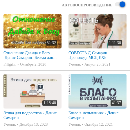
АВТОВОСПРОИЗВЕДЕНИЕ
51:32
1:11:30
Отношение Давида к Богу
СОВЕСТЬ Д.Самарин
.Денис Самарин. Беседа для
Проповедь МСЦ ЕХБ
подростков. Проповедь МСЦ
Piligrim
Октябрь 2, 2020
Ученик
Август 25, 2021
ЕХБ
1:18:40
41:37
Этика для подростков - Денис
Благо в испытаниях - Денис
Самарин
Самарин
Ученик
Декабрь 13, 2023
Ученик
Октябрь 12, 2021