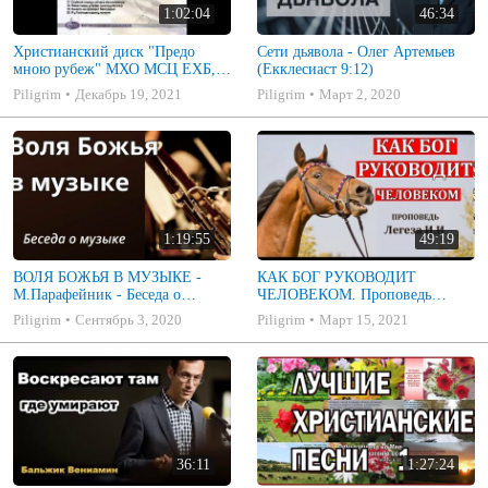
1:02:04
46:34
Христианский диск "Предо
Сети дьявола - Олег Артемьев
мною рубеж" МХО МСЦ ЕХБ,
(Екклесиаст 9:12)
музыкальный альбом, пение,
Piligrim
Декабрь 19, 2021
Piligrim
Март 2, 2020
музыка
1:19:55
49:19
ВОЛЯ БОЖЬЯ В МУЗЫКЕ -
КАК БОГ РУКОВОДИТ
М.Парафейник - Беседа о
ЧЕЛОВЕКОМ. Проповедь
музыке 2
ЛЕГЕЗА И.И. Проповеди и
Piligrim
Сентябрь 3, 2020
Piligrim
Март 15, 2021
Примеры МСЦ ЕХБ
36:11
1:27:24