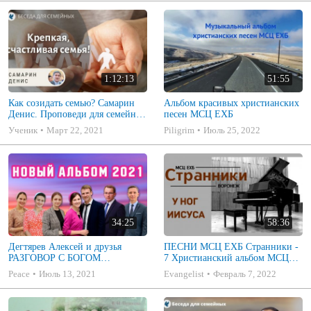
1:12:13
51:55
Как созидать семью? Самарин
Альбом красивых христианских
Денис. Проповеди для семейных
песен МСЦ ЕХБ
МСЦ ЕХБ
Ученик
Март 22, 2021
Piligrim
Июль 25, 2022
34:25
58:36
Дегтярев Алексей и друзья
ПЕСНИ МСЦ ЕХБ Странники -
РАЗГОВОР С БОГОМ
7 Христианский альбом МСЦ
Христианские песни МСЦ ЕХБ
ЕХБ
Peace
Июль 13, 2021
Evangelist
Февраль 7, 2022
2021 (7я)