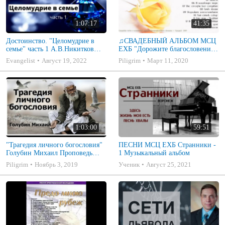
1:07:17
41:35
Достоинство. "Целомудрие в
♫СВАДЕБНЫЙ АЛЬБОМ МСЦ
семье" часть 1 А.В.Никитков
ЕХБ "Дорожите благословением
Беседа для семейных МСЦ ЕХБ
- Христианские песни.
Evangelist
Август 19, 2022
Piligrim
Март 11, 2020
Музыкальный диск. Псалмы
1:03:00
59:51
"Трагедия личного богословия"
ПЕСНИ МСЦ ЕХБ Странники -
Голубин Михаил Проповедь
1 Музыкальный альбом
2019
Piligrim
Ноябрь 3, 2019
Ученик
Август 25, 2021