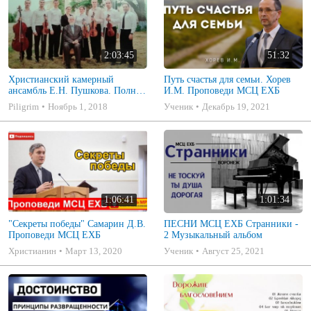
2:03:45
51:32
Христианский камерный
Путь счастья для семьи. Хорев
ансамбль Е.Н. Пушкова. Полное
И.М. Проповеди МСЦ ЕХБ
собрание
Piligrim
Ноябрь 1, 2018
Ученик
Декабрь 19, 2021
1:06:41
1:01:34
"Секреты победы" Самарин Д.В.
ПЕСНИ МСЦ ЕХБ Странники -
Проповеди МСЦ ЕХБ
2 Музыкальный альбом
Христианин
Март 13, 2020
Ученик
Август 25, 2021