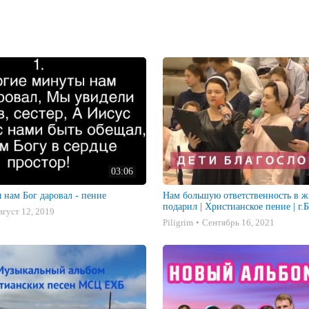
03:06
 нам Бог даровал - пение
Нам большую ответственность в ж
подарил | Христианское пение | г
вгуст 12, 2019
ЕХБ
Piligrim
Сентябрь 16, 2021