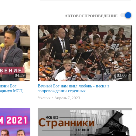
АВТОВОСПРОИЗВЕДЕНИЕ
04:39
03:00
изни Бог
Вечный Бог нам явил любовь - песня в
.Барнаул МСЦ
сопровождении струнных
Ученик
Апрель 7, 2023