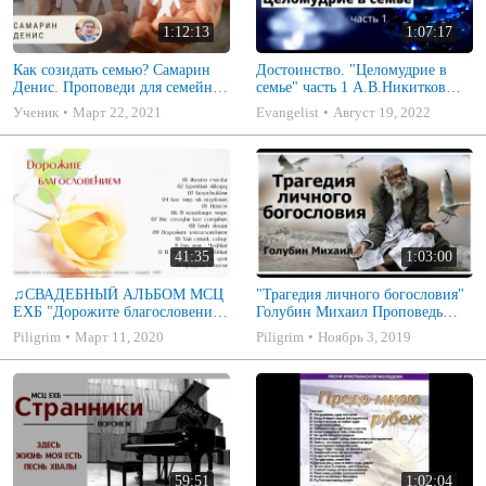
1:12:13
1:07:17
Как созидать семью? Самарин
Достоинство. "Целомудрие в
Денис. Проповеди для семейных
семье" часть 1 А.В.Никитков
МСЦ ЕХБ
Беседа для семейных МСЦ ЕХБ
Ученик
Март 22, 2021
Evangelist
Август 19, 2022
41:35
1:03:00
♫СВАДЕБНЫЙ АЛЬБОМ МСЦ
"Трагедия личного богословия"
ЕХБ "Дорожите благословением
Голубин Михаил Проповедь
- Христианские песни.
2019
Piligrim
Март 11, 2020
Piligrim
Ноябрь 3, 2019
Музыкальный диск. Псалмы
59:51
1:02:04