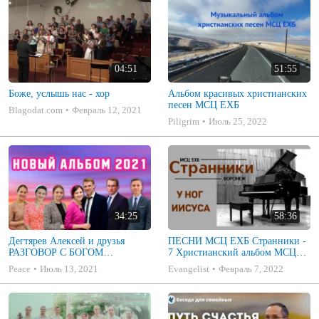
04:51
51:55
Боже, услышь нас - хор
Альбом красивых христианских
песен МСЦ ЕХБ
Blagodat.com
Февраль 12, 2021
Piligrim
Июль 25, 2022
34:25
58:36
Дегтярев Алексей и друзья
ПЕСНИ МСЦ ЕХБ Странники -
РАЗГОВОР С БОГОМ
7 Христианский альбом МСЦ
Христианские песни МСЦ ЕХБ
ЕХБ
Peace
Июль 13, 2021
Evangelist
Февраль 7, 2022
2021 (7я)