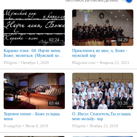
АВТОВОСПРОИЗВЕДЕНИЕ
02:24
04:29
Караоке плюс. 04. Научи меня,
Приклонись ко мне, о, Боже -
Боже, молиться. (Мужской хор -
мужской хор
а капелла)
Piligrim
Октябрь 1, 2020
Blagodat.com
Февраль 25, 2021
03:44
03:28
Хоровое пение - Боже услышь
О ,Иисус Спаситель,Ты услышь
меня
мою мольбу- хор
Evangelist
Июль 8, 2019
Piligrim
Ноябрь 23, 2018