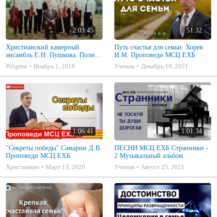
2:03:45
51:32
Христианский камерный
Путь счастья для семьи. Хорев
ансамбль Е.Н. Пушкова. Полное
И.М. Проповеди МСЦ ЕХБ
собрание
Piligrim
Ноябрь 1, 2018
Ученик
Декабрь 19, 2021
1:06:41
1:01:34
"Секреты победы" Самарин Д.В.
ПЕСНИ МСЦ ЕХБ Странники -
Проповеди МСЦ ЕХБ
2 Музыкальный альбом
Христианин
Март 13, 2020
Ученик
Август 25, 2021