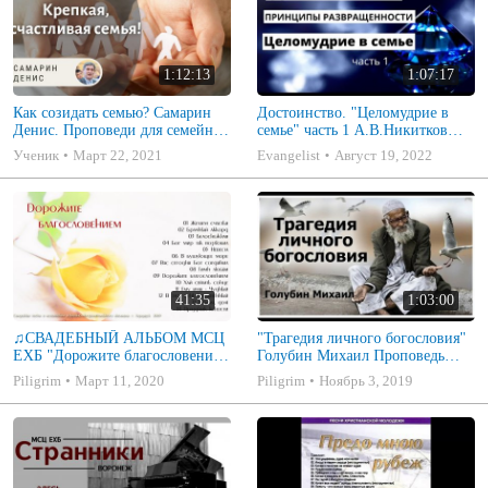
1:12:13
1:07:17
Как созидать семью? Самарин
Достоинство. "Целомудрие в
Денис. Проповеди для семейных
семье" часть 1 А.В.Никитков
МСЦ ЕХБ
Беседа для семейных МСЦ ЕХБ
Ученик
Март 22, 2021
Evangelist
Август 19, 2022
41:35
1:03:00
♫СВАДЕБНЫЙ АЛЬБОМ МСЦ
"Трагедия личного богословия"
ЕХБ "Дорожите благословением
Голубин Михаил Проповедь
- Христианские песни.
2019
Piligrim
Март 11, 2020
Piligrim
Ноябрь 3, 2019
Музыкальный диск. Псалмы