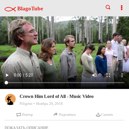
BlagoTube
Crown Him Lord of All - Music Video
Piligrim
Ноябрь 20, 2018
Повтор
Поделиться
Скачать
May your thoughts be uplifted from this world to the throne room of 