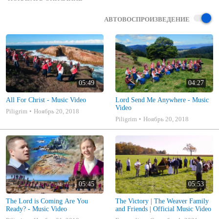
God where angels sing in praise to their king.

This beautiful medley reaches a climax with the song "Crown Him".

АВТОВОСПРОИЗВЕДЕНИЕ
Filmed in Rollands Plains, NSW Australia with Eastward staff and 
students (2014).
05:49
04:27
All For Christ - Music Video
Lord Send Me Anywhere - Music
Video
Piligrim
Ноябрь 20, 2018
Piligrim
Ноябрь 20, 2018
05:45
05:53
The Lord is Coming Are You
The Victory | The Weaver Family
Ready? - Music Video
and Friends | Official Music Video