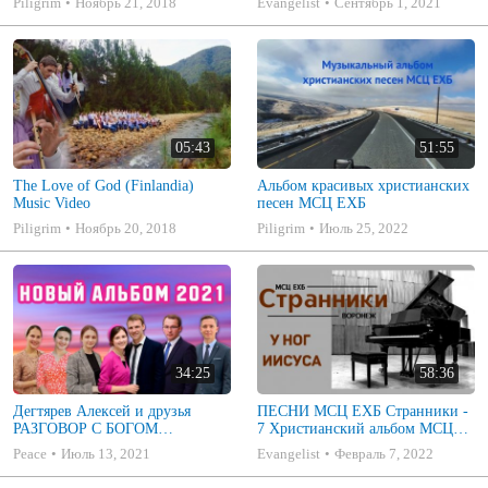
Piligrim
Ноябрь 21, 2018
Evangelist
Сентябрь 1, 2021
05:43
51:55
The Love of God (Finlandia)
Альбом красивых христианских
Music Video
песен МСЦ ЕХБ
Piligrim
Ноябрь 20, 2018
Piligrim
Июль 25, 2022
34:25
58:36
Дегтярев Алексей и друзья
ПЕСНИ МСЦ ЕХБ Странники -
РАЗГОВОР С БОГОМ
7 Христианский альбом МСЦ
Христианские песни МСЦ ЕХБ
ЕХБ
Peace
Июль 13, 2021
Evangelist
Февраль 7, 2022
2021 (7я)