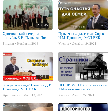
2:03:45
51:32
Христианский камерный
Путь счастья для семьи. Хорев
ансамбль Е.Н. Пушкова. Полное
И.М. Проповеди МСЦ ЕХБ
собрание
Piligrim
Ноябрь 1, 2018
Ученик
Декабрь 19, 2021
1:06:41
1:01:34
"Секреты победы" Самарин Д.В.
ПЕСНИ МСЦ ЕХБ Странники -
Проповеди МСЦ ЕХБ
2 Музыкальный альбом
Христианин
Март 13, 2020
Ученик
Август 25, 2021